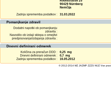
Roonstrasse 25
90429 Nürnberg
Nemčija
Zadnja sprememba podatkov :
31.03.2022
Pomanjkanje zdravil
Dodatni napotki ob pomanjkanju
zdravila :
Navodilo ob izdaji sklepa o omejitvi
predpisovanja/izdajanja zdravila :
Dnevni definirani odmerek
Količina za preračun DDD :
0,25 mg
Dnevni definirani odmerek :
0,7 mg
Zadnja sprememba podatkov :
16.05.2012
© 2012-2014 MZ JAZMP ZZZS NIJZ Vse pravice 