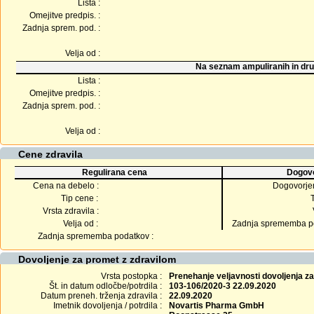
Lista :
Omejitve predpis. :
Zadnja sprem. pod. :
Velja od :
Na seznam ampuliranih in dru
Lista :
Omejitve predpis. :
Zadnja sprem. pod. :
Velja od :
Cene zdravila
Regulirana cena
Dogovo
Cena na debelo :
Dogovorje
Tip cene :
Vrsta zdravila :
Velja od :
Zadnja sprememba po
Zadnja sprememba podatkov :
Dovoljenje za promet z zdravilom
Vrsta postopka :
Prenehanje veljavnosti dovoljenja z
Št. in datum odločbe/potrdila :
103-106/2020-3 22.09.2020
Datum preneh. trženja zdravila :
22.09.2020
Imetnik dovoljenja / potrdila :
Novartis Pharma GmbH