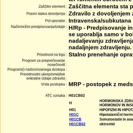
Zaščitna elementa sta p
Zaščitni element :
Zdravilo z dovoljenjem
Pravni status dovoljenja :
Intravenska/subkutana
Pot uporabe :
Način/režim predpisovanja/izdaje :
H/Rp - Predpisovanje in 
se uporablja samo v bol
nadaljevanju zdravljenj
nadaljnjem zdravljenju.
Stalno prenehanje opra
Prisotnost na trgu :
Program za preprečevanje
nosečnosti :
Program(i) nadzorovanega dostopa :
Previdnostni ukrep/omejitve
enkratne izdaje zdravila :
MRP - postopek z meds
Vrsta postopka :
ATC oznaka :
H01CB02
HORMONSKA ZDRAV
H
HORMONOV IN INS
H01
HIPOFIZNI IN HIP
H01C
Hipotalamični horm
H01CB
Somatostatin in ana
H01CB02
oktreotid