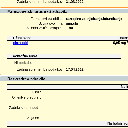
Zadnja sprememba podatkov :
31.03.2022
Farmacevtski produkti zdravila
Farmacevtska oblika :
raztopina za injiciranje/infundiranje
Stična ovojnina :
ampula
Št. enot v stični ovojnini :
1 ml
Učinkovina
Jakos
oktreotid
0,05 mg /
Pomožna snov
Ni podatka
Zadnja sprememba podatkov :
17.04.2012
Razvrstitev zdravila
Na l
Lista :
Omejitve predpis. :
Zadnja sprem. pod. :
Velja od :
Na bolnišnič