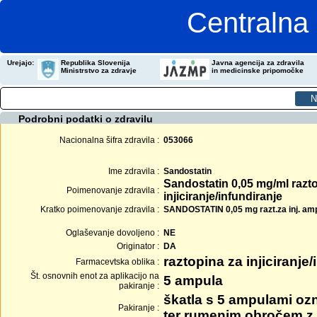
Centralna 
Urejajo:
Republika Slovenija
Javna agencija za zdravila
Ministrstvo za zdravje
in medicinske pripomočke
Podrobni podatki o zdravilu
Nacionalna šifra zdravila :
053066
Ime zdravila :
Sandostatin
Sandostatin 0,05 mg/ml razt
Poimenovanje zdravila :
injiciranje/infundiranje
Kratko poimenovanje zdravila :
SANDOSTATIN 0,05 mg razt.za inj. amp
Oglaševanje dovoljeno :
NE
Originator :
DA
raztopina za injiciranje/
Farmacevtska oblika :
Št. osnovnih enot za aplikacijo na
5 ampula
pakiranje :
škatla s 5 ampulami ozn
Pakiranje :
ter rumenim obročem z 