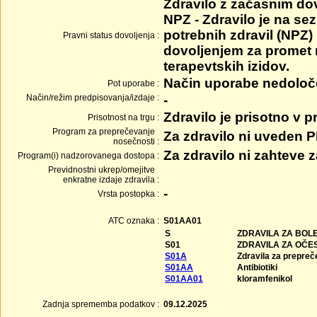
Zdravilo z začasnim do
NPZ - Zdravilo je na se
potrebnih zdravil (NPZ) 
Pravni status dovoljenja :
dovoljenjem za promet
terapevtskih izidov.
Način uporabe nedolo
Pot uporabe :
Način/režim predpisovanja/izdaje :
-
Zdravilo je prisotno v 
Prisotnost na trgu :
Program za preprečevanje
Za zdravilo ni uveden 
nosečnosti :
Za zdravilo ni zahteve
Program(i) nadzorovanega dostopa :
Previdnostni ukrep/omejitve
enkratne izdaje zdravila :
-
Vrsta postopka :
ATC oznaka :
S01AA01
S
ZDRAVILA ZA BOLE
S01
ZDRAVILA ZA OČE
S01A
Zdravila za prepreče
S01AA
Antibiotiki
S01AA01
kloramfenikol
Zadnja sprememba podatkov :
09.12.2025