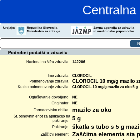
Centralna 
Urejajo:
Republika Slovenija
Javna agencija za zdravila
Ministrstvo za zdravje
in medicinske pripomočke
Podrobni podatki o zdravilu
Nacionalna šifra zdravila :
142206
Ime zdravila :
CLOROCIL
CLOROCIL 10 mg/g mazilo z
Poimenovanje zdravila :
Kratko poimenovanje zdravila :
CLOROCIL 10 mg/g mazilo za oko 5 g
Oglaševanje dovoljeno :
NE
Originator :
NE
mazilo za oko
Farmacevtska oblika :
Št. osnovnih enot za aplikacijo na
5 g
pakiranje :
škatla s tubo s 5 g mazi
Pakiranje :
Zaščitna elementa sta p
Zaščitni element :