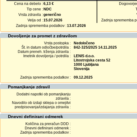
Cena na debelo :
6,13 €
Dogovorje
Tip cene :
NDC
Vrsta zdravila :
generično
Velja od :
15.07.2026
Zadnja sprememba po
Zadnja sprememba podatkov :
13.07.2026
Dovoljenje za promet z zdravilom
Vrsta postopka :
Nedoločeno
Št. in datum odločbe/potrdila :
842-325/2025 14.11.2025
Datum preneh. trženja zdravila :
Imetnik dovoljenja / potrdila :
LENIS d.o.o.
Litostrojska cesta 52
1000 Ljubljana
Slovenija
Zadnja sprememba podatkov :
09.12.2025
Pomanjkanje zdravil
Dodatni napotki ob pomanjkanju
zdravila :
Navodilo ob izdaji sklepa o omejitvi
predpisovanja/izdajanja zdravila :
Dnevni definirani odmerek
Količina za preračun DDD :
Dnevni definirani odmerek :
Zadnja sprememba podatkov :