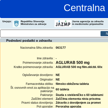
Centralna 
Urejajo:
Republika Slovenija
Javna agencija za zdravila
Ministrstvo za zdravje
in medicinske pripomočke
Podrobni podatki o zdravilu
Nacionalna šifra zdravila :
063177
Ime zdravila :
-
AGLURAB 500 mg
Poimenovanje zdravila :
Kratko poimenovanje zdravila :
AGLURAB 500 mg film.obl.tbl. 60x
Oglaševanje dovoljeno :
NE
Originator :
NE
Farmacevtska oblika :
filmsko obložena tableta
Št. osnovnih enot za aplikacijo na
60 tableta
pakiranje :
Pakiranje :
škatla s stekleničko s 60 tabletami
Zaščitni element :
Zaščitna elementa nista prisotna
Pravni status dovoljenja :
Zdravilo z dovoljenjem za promet
Pot uporabe :
Peroralna uporaba