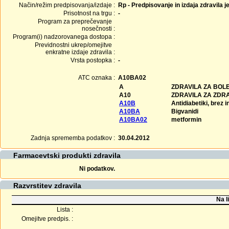
Način/režim predpisovanja/izdaje :
Rp - Predpisovanje in izdaja zdravila j
Prisotnost na trgu :
-
Program za preprečevanje
nosečnosti :
Program(i) nadzorovanega dostopa :
Previdnostni ukrep/omejitve
enkratne izdaje zdravila :
Vrsta postopka :
-
ATC oznaka :
A10BA02
A
ZDRAVILA ZA BOLE
A10
ZDRAVILA ZA ZDR
A10B
Antidiabetiki, brez i
A10BA
Bigvanidi
A10BA02
metformin
Zadnja sprememba podatkov :
30.04.2012
Farmacevtski produkti zdravila
Ni podatkov.
Razvrstitev zdravila
Na l
Lista :
Omejitve predpis. :