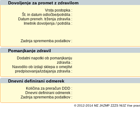
Dovoljenje za promet z zdravilom
Vrsta postopka :
Št. in datum odločbe/potrdila :
Datum preneh. trženja zdravila :
Imetnik dovoljenja / potrdila :
Zadnja sprememba podatkov :
Pomanjkanje zdravil
Dodatni napotki ob pomanjkanju
zdravila :
Navodilo ob izdaji sklepa o omejitvi
predpisovanja/izdajanja zdravila :
Dnevni definirani odmerek
Količina za preračun DDD :
Dnevni definirani odmerek :
Zadnja sprememba podatkov :
© 2012-2014 MZ JAZMP ZZZS NIJZ Vse pravice 