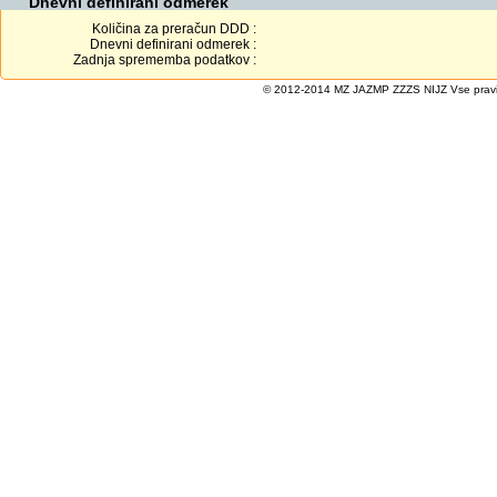
Dnevni definirani odmerek
Količina za preračun DDD :
Dnevni definirani odmerek :
Zadnja sprememba podatkov :
© 2012-2014 MZ JAZMP ZZZS NIJZ Vse pravice 