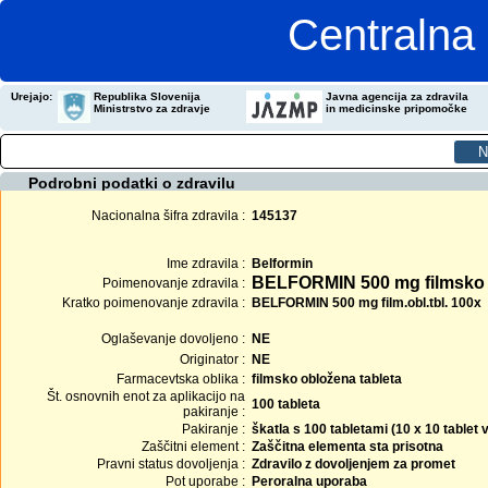
Centralna 
Urejajo:
Republika Slovenija
Javna agencija za zdravila
Ministrstvo za zdravje
in medicinske pripomočke
Podrobni podatki o zdravilu
Nacionalna šifra zdravila :
145137
Ime zdravila :
Belformin
BELFORMIN 500 mg filmsko 
Poimenovanje zdravila :
Kratko poimenovanje zdravila :
BELFORMIN 500 mg film.obl.tbl. 100x
Oglaševanje dovoljeno :
NE
Originator :
NE
Farmacevtska oblika :
filmsko obložena tableta
Št. osnovnih enot za aplikacijo na
100 tableta
pakiranje :
Pakiranje :
škatla s 100 tabletami (10 x 10 tablet
Zaščitni element :
Zaščitna elementa sta prisotna
Pravni status dovoljenja :
Zdravilo z dovoljenjem za promet
Pot uporabe :
Peroralna uporaba