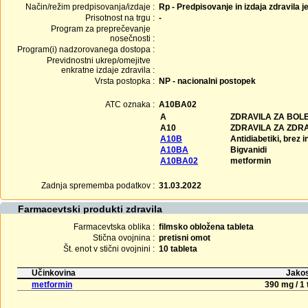
Način/režim predpisovanja/izdaje :
Rp - Predpisovanje in izdaja zdravila j
Prisotnost na trgu :
-
Program za preprečevanje
nosečnosti :
Program(i) nadzorovanega dostopa :
Previdnostni ukrep/omejitve
enkratne izdaje zdravila :
Vrsta postopka :
NP - nacionalni postopek
ATC oznaka :
A10BA02
A
ZDRAVILA ZA BOLE
A10
ZDRAVILA ZA ZDR
A10B
Antidiabetiki, brez i
A10BA
Bigvanidi
A10BA02
metformin
Zadnja sprememba podatkov :
31.03.2022
Farmacevtski produkti zdravila
Farmacevtska oblika :
filmsko obložena tableta
Stična ovojnina :
pretisni omot
Št. enot v stični ovojnini :
10 tableta
Učinkovina
Jakos
metformin
390 mg / 1 