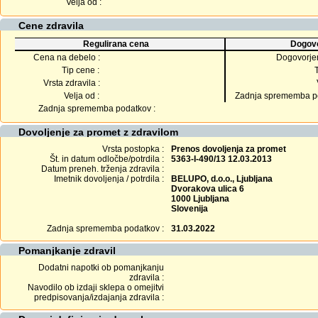
Velja od :
Cene zdravila
Regulirana cena
Dogovo
Cena na debelo :
Dogovorje
Tip cene :
Vrsta zdravila :
Velja od :
Zadnja sprememba po
Zadnja sprememba podatkov :
Dovoljenje za promet z zdravilom
Vrsta postopka :
Prenos dovoljenja za promet
Št. in datum odločbe/potrdila :
5363-I-490/13 12.03.2013
Datum preneh. trženja zdravila :
Imetnik dovoljenja / potrdila :
BELUPO, d.o.o., Ljubljana
Dvorakova ulica 6
1000 Ljubljana
Slovenija
Zadnja sprememba podatkov :
31.03.2022
Pomanjkanje zdravil
Dodatni napotki ob pomanjkanju
zdravila :
Navodilo ob izdaji sklepa o omejitvi
predpisovanja/izdajanja zdravila :