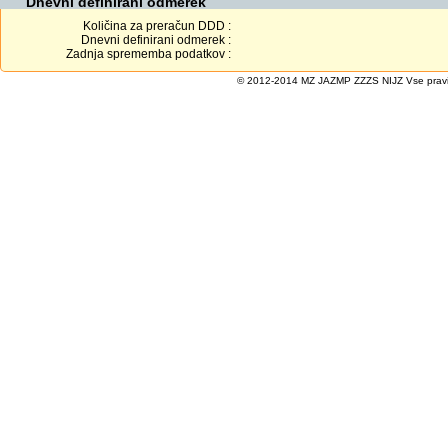
Dnevni definirani odmerek
Količina za preračun DDD :
Dnevni definirani odmerek :
Zadnja sprememba podatkov :
© 2012-2014 MZ JAZMP ZZZS NIJZ Vse pravice 