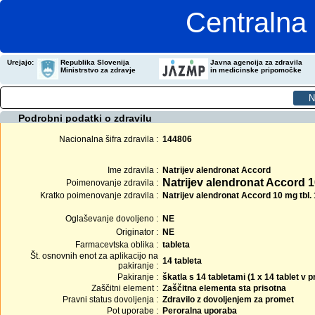
Centralna 
Urejajo:
Republika Slovenija
Javna agencija za zdravila
Ministrstvo za zdravje
in medicinske pripomočke
Podrobni podatki o zdravilu
Nacionalna šifra zdravila :
144806
Ime zdravila :
Natrijev alendronat Accord
Natrijev alendronat Accord 1
Poimenovanje zdravila :
Kratko poimenovanje zdravila :
Natrijev alendronat Accord 10 mg tbl.
Oglaševanje dovoljeno :
NE
Originator :
NE
Farmacevtska oblika :
tableta
Št. osnovnih enot za aplikacijo na
14 tableta
pakiranje :
Pakiranje :
škatla s 14 tabletami (1 x 14 tablet v
Zaščitni element :
Zaščitna elementa sta prisotna
Pravni status dovoljenja :
Zdravilo z dovoljenjem za promet
Pot uporabe :
Peroralna uporaba