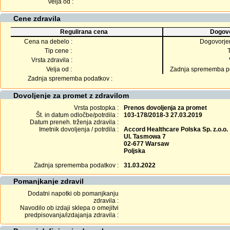
Velja od :
Cene zdravila
Regulirana cena
Dogovo
Cena na debelo :
Dogovorje
Tip cene :
Vrsta zdravila :
Velja od :
Zadnja sprememba po
Zadnja sprememba podatkov :
Dovoljenje za promet z zdravilom
Vrsta postopka :
Prenos dovoljenja za promet
Št. in datum odločbe/potrdila :
103-178/2018-3 27.03.2019
Datum preneh. trženja zdravila :
Imetnik dovoljenja / potrdila :
Accord Healthcare Polska Sp. z.o.o.
Ul. Tasmowa 7
02-677 Warsaw
Poljska
Zadnja sprememba podatkov :
31.03.2022
Pomanjkanje zdravil
Dodatni napotki ob pomanjkanju
zdravila :
Navodilo ob izdaji sklepa o omejitvi
predpisovanja/izdajanja zdravila :