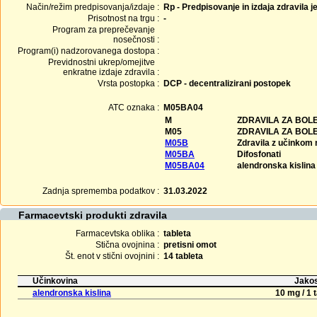
Način/režim predpisovanja/izdaje :
Rp - Predpisovanje in izdaja zdravila j
Prisotnost na trgu :
-
Program za preprečevanje
nosečnosti :
Program(i) nadzorovanega dostopa :
Previdnostni ukrep/omejitve
enkratne izdaje zdravila :
Vrsta postopka :
DCP - decentralizirani postopek
ATC oznaka :
M05BA04
M
ZDRAVILA ZA BOL
M05
ZDRAVILA ZA BOLE
M05B
Zdravila z učinkom n
M05BA
Difosfonati
M05BA04
alendronska kislina
Zadnja sprememba podatkov :
31.03.2022
Farmacevtski produkti zdravila
Farmacevtska oblika :
tableta
Stična ovojnina :
pretisni omot
Št. enot v stični ovojnini :
14 tableta
Učinkovina
Jakos
alendronska kislina
10 mg / 1 