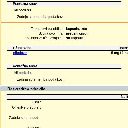
Pomožna snov
Ni podatka
Zadnja sprememba podatkov :
Farmacevtska oblika :
kapsula, trda
Stična ovojnina :
pretisni omot
Št. enot v stični ovojnini :
90 kapsula
Učinkovina
Jakos
silodozin
8 mg / 1 k
Pomožna snov
Ni podatka
Zadnja sprememba podatkov :
Razvrstitev zdravila
Na l
Lista :
Omejitve predpis. :
Zadnja sprem. pod. :