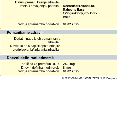
Datum preneh. trženja zdravila :
Imetnik dovoljenja / potrdila :
Recordati Ireland Ltd.
Raheens East
/ Ringaskiddy, Co. Cork
Irska
Zadnja sprememba podatkov :
01.02.2025
Pomanjkanje zdravil
Dodatni napotki ob pomanjkanju
zdravila :
Navodilo ob izdaji sklepa o omejitvi
predpisovanja/izdajanja zdravila :
Dnevni definirani odmerek
Količina za preračun DDD :
240 mg
Dnevni definirani odmerek :
8 mg
Zadnja sprememba podatkov :
01.02.2025
© 2012-2014 MZ JAZMP ZZZS NIJZ Vse pravice 