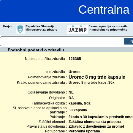
Centralna 
Urejajo:
Republika Slovenija
Javna agencija za zdravila
Ministrstvo za zdravje
in medicinske pripomočke
Podrobni podatki o zdravilu
Nacionalna šifra zdravila :
126365
Ime zdravila :
Urorec
Urorec 8 mg trde kapsule
Poimenovanje zdravila :
Kratko poimenovanje zdravila :
Urorec 8 mg trde kaps. 30x
Oglaševanje dovoljeno :
NE
Originator :
DA
Farmacevtska oblika :
kapsula, trda
Št. osnovnih enot za aplikacijo na
30 kapsula
pakiranje :
Pakiranje :
škatla s 30 kapsulami v pretisnih omo
Zaščitni element :
Zaščitna elementa sta prisotna
Pravni status dovoljenja :
Zdravilo z dovoljenjem za promet
Pot uporabe :
Peroralna uporaba