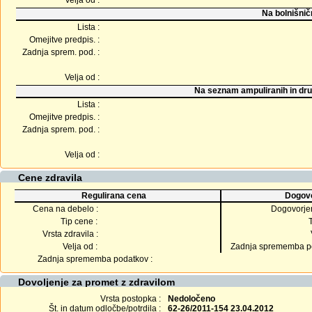
Velja od :
Na bolnišnič
Lista :
Omejitve predpis. :
Zadnja sprem. pod. :
Velja od :
Na seznam ampuliranih in dru
Lista :
Omejitve predpis. :
Zadnja sprem. pod. :
Velja od :
Cene zdravila
Regulirana cena
Dogovo
Cena na debelo :
Dogovorje
Tip cene :
Vrsta zdravila :
Velja od :
Zadnja sprememba po
Zadnja sprememba podatkov :
Dovoljenje za promet z zdravilom
Vrsta postopka :
Nedoločeno
Št. in datum odločbe/potrdila :
62-26/2011-154 23.04.2012