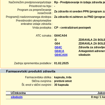
Način/režim predpisovanja/izdaje :
Rp - Predpisovanje in izdaja zdravila j
Prisotnost na trgu :
-
Program za preprečevanje
Za zdravilo ni uveden PPN (program z
nosečnosti :
Program(i) nadzorovanega dostopa :
Za zdravilo ni zahteve za PND (progr
Previdnostni ukrep/omejitve
enkratne izdaje zdravila :
Vrsta postopka :
CP - centralizirani postopek
ATC oznaka :
G04CA04
G
ZDRAVILA ZA BOLE
G04
ZDRAVILA ZA BOLE
G04C
Zdravila za zdravlje
G04CA
Antagonisti adrener
G04CA04
silodozin
Zadnja sprememba podatkov :
01.02.2025
Farmacevtski produkti zdravila
Farmacevtska oblika :
kapsula, trda
Stična ovojnina :
pretisni omot
Št. enot v stični ovojnini :
30 kapsula
Učinkovina
Jakos
silodozin
8 mg / 1 k