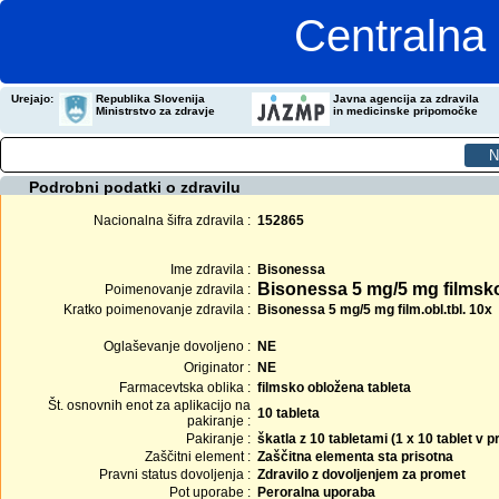
Centralna 
Urejajo:
Republika Slovenija
Javna agencija za zdravila
Ministrstvo za zdravje
in medicinske pripomočke
Podrobni podatki o zdravilu
Nacionalna šifra zdravila :
152865
Ime zdravila :
Bisonessa
Bisonessa 5 mg/5 mg filmsko
Poimenovanje zdravila :
Kratko poimenovanje zdravila :
Bisonessa 5 mg/5 mg film.obl.tbl. 10x
Oglaševanje dovoljeno :
NE
Originator :
NE
Farmacevtska oblika :
filmsko obložena tableta
Št. osnovnih enot za aplikacijo na
10 tableta
pakiranje :
Pakiranje :
škatla z 10 tabletami (1 x 10 tablet v
Zaščitni element :
Zaščitna elementa sta prisotna
Pravni status dovoljenja :
Zdravilo z dovoljenjem za promet
Pot uporabe :
Peroralna uporaba