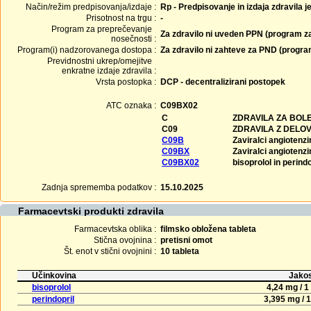
Način/režim predpisovanja/izdaje :
Rp - Predpisovanje in izdaja zdravila j
Prisotnost na trgu :
-
Program za preprečevanje
Za zdravilo ni uveden PPN (program z
nosečnosti :
Program(i) nadzorovanega dostopa :
Za zdravilo ni zahteve za PND (progr
Previdnostni ukrep/omejitve
enkratne izdaje zdravila :
Vrsta postopka :
DCP - decentralizirani postopek
ATC oznaka :
C09BX02
C
ZDRAVILA ZA BOLE
C09
ZDRAVILA Z DELO
C09B
Zaviralci angiotenz
C09BX
Zaviralci angiotenz
C09BX02
bisoprolol in perindo
Zadnja sprememba podatkov :
15.10.2025
Farmacevtski produkti zdravila
Farmacevtska oblika :
filmsko obložena tableta
Stična ovojnina :
pretisni omot
Št. enot v stični ovojnini :
10 tableta
Učinkovina
Jakos
bisoprolol
4,24 mg / 1
perindopril
3,395 mg / 1