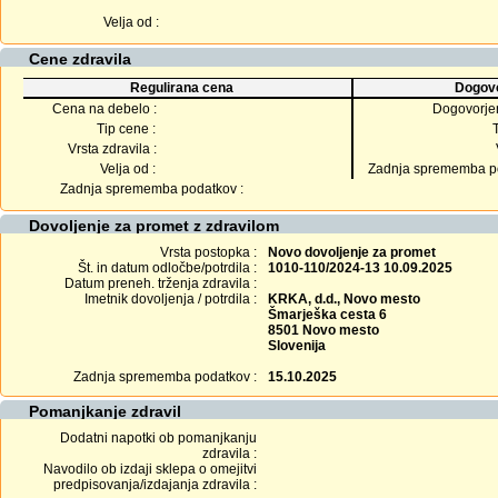
Velja od :
Cene zdravila
Regulirana cena
Dogovo
Cena na debelo :
Dogovorje
Tip cene :
Vrsta zdravila :
Velja od :
Zadnja sprememba po
Zadnja sprememba podatkov :
Dovoljenje za promet z zdravilom
Vrsta postopka :
Novo dovoljenje za promet
Št. in datum odločbe/potrdila :
1010-110/2024-13 10.09.2025
Datum preneh. trženja zdravila :
Imetnik dovoljenja / potrdila :
KRKA, d.d., Novo mesto
Šmarješka cesta 6
8501 Novo mesto
Slovenija
Zadnja sprememba podatkov :
15.10.2025
Pomanjkanje zdravil
Dodatni napotki ob pomanjkanju
zdravila :
Navodilo ob izdaji sklepa o omejitvi
predpisovanja/izdajanja zdravila :