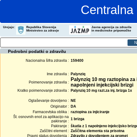
Centralna 
Urejajo:
Republika Slovenija
Javna agencija za zdravila
Ministrstvo za zdravje
in medicinske pripomočke
Podrobni podatki o zdravilu
Nacionalna šifra zdravila :
159400
Ime zdravila :
Palynziq
Palynziq 10 mg raztopina za i
Poimenovanje zdravila :
napolnjeni injekcijski brizgi
Kratko poimenovanje zdravila :
Palynziq 10 mg razt.za inj. brizga 1x
Oglaševanje dovoljeno :
NE
Originator :
DA
Farmacevtska oblika :
raztopina za injiciranje
Št. osnovnih enot za aplikacijo na
1 brizga
pakiranje :
Pakiranje :
škatla z 1 napolnjeno injekcijsko brizg
Zaščitni element :
Zaščitna elementa sta prisotna
Pravni status dovoljenja :
Zdravilo z dovoljenjem za promet