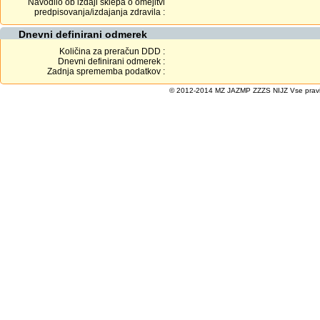
Navodilo ob izdaji sklepa o omejitvi
predpisovanja/izdajanja zdravila :
Dnevni definirani odmerek
Količina za preračun DDD :
Dnevni definirani odmerek :
Zadnja sprememba podatkov :
© 2012-2014 MZ JAZMP ZZZS NIJZ Vse pravice 