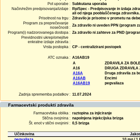
Pot uporabe :
Subkutana uporaba
Način/režim predpisovanja/izdaje :
Rp/Spec - Predpisovanje in izdaja zdra
ali od njega pooblaščenega zdravnika.
Prisotnost na trgu :
Zdravilo je prisotno v prometu na debe
Program za preprečevanje
Za zdravilo ni uveden PPN (program z
nosečnosti :
Program(i) nadzorovanega dostopa :
Za zdravilo ni zahteve za PND (progr
Previdnostni ukrep/omejitve
enkratne izdaje zdravila :
Vrsta postopka :
CP - centralizirani postopek
ATC oznaka :
A16AB19
A
ZDRAVILA ZA BOLE
A16
DRUGA ZDRAVILA 
A16A
Druga zdravila za b
A16AB
Encimi
A16AB19
pegvaliaza
Zadnja sprememba podatkov :
11.07.2024
Farmacevtski produkti zdravila
Farmacevtska oblika :
raztopina za injiciranje
Stična ovojnina :
napolnjena injekcijska brizga
Št. enot v stični ovojnini :
0,5 brizga
Učinkovina
Jakos
pegvaliaza
10 mg / 1 