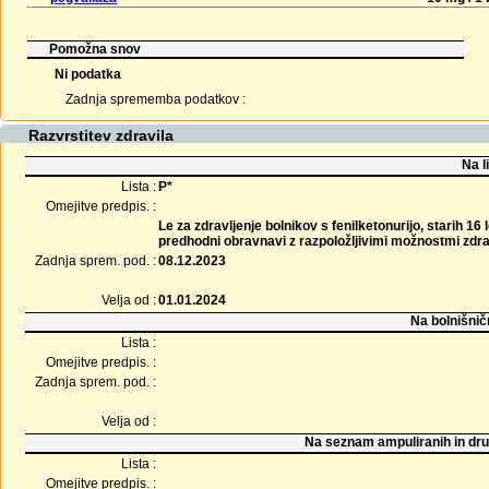
Pomožna snov
Ni podatka
Zadnja sprememba podatkov :
Razvrstitev zdravila
Na l
Lista :
P*
Omejitve predpis. :
Le za zdravljenje bolnikov s fenilketonurijo, starih 16 
predhodni obravnavi z razpoložljivimi možnostmi zdra
Zadnja sprem. pod. :
08.12.2023
Velja od :
01.01.2024
Na bolnišnič
Lista :
Omejitve predpis. :
Zadnja sprem. pod. :
Velja od :
Na seznam ampuliranih in dru
Lista :
Omejitve predpis. :