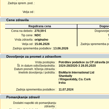
Zadnja sprem. pod. :
Velja od :
Cene zdravila
Regulirana cena
Dogovo
Cena na debelo :
270,59 €
Dogovorje
Tip cene :
NDC
Vrsta zdravila :
originalno
Velja od :
15.06.2026
Zadnja sprememba po
Zadnja sprememba podatkov :
13.06.2026
Dovoljenje za promet z zdravilom
Vrsta postopka :
Potrditev podatkov za CP zdravila 
Št. in datum odločbe/potrdila :
1024-28/2020-3 28.05.2020
Datum preneh. trženja zdravila :
Imetnik dovoljenja / potrdila :
BioMarin International Ltd
Shanbally
/ Ringaskiddy, Co. Cork
Irska
Zadnja sprememba podatkov :
11.07.2024
Pomanjkanje zdravil
Dodatni napotki ob pomanjkanju
zdravila :