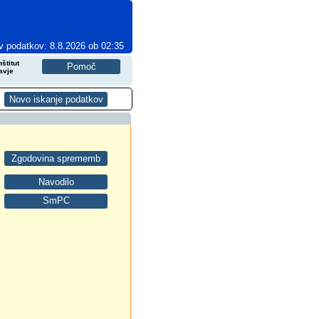
v podatkov: 8.8.2026 ob 02:35
štitut
avje