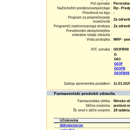
Pot uporabe :
Peroralna
Način/režim predpisovanja/izdaje :
Rp - Predp
Prisotnost na trgu :
-
Program za preprečevanje
Za zdravi
nosečnosti :
Program(i) nadzorovanega dostopa :
Za zdravi
Previdnostni ukrep/omejitve
enkratne izdaje zdravila :
Vrsta postopka :
MRP - pos
ATC oznaka :
G03FB08
G
G03
G03F
G03FB
G03FB08
Zadnja sprememba podatkov :
11.03.202
Farmacevtski produkti zdravila
Farmacevtska oblika :
filmsko o
Stična ovojnina :
pretisni 
Št. enot v stični ovojnini :
28 tableta
Učinkovina
didrogesteron