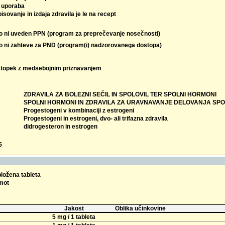
 uporaba
isovanje in izdaja zdravila je le na recept
lo ni uveden PPN (program za preprečevanje nosečnosti)
lo ni zahteve za PND (program(i) nadzorovanega dostopa)
topek z medsebojnim priznavanjem
ZDRAVILA ZA BOLEZNI SEČIL IN SPOLOVIL TER SPOLNI HORMONI
SPOLNI HORMONI IN ZDRAVILA ZA URAVNAVANJE DELOVANJA SPO
Progestogeni v kombinaciji z estrogeni
Progestogeni in estrogeni, dvo- ali trifazna zdravila
didrogesteron in estrogen
5
bložena tableta
omot
Jakost
Oblika učinkovine
5 mg / 1 tableta