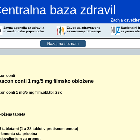
entralna baza zdravil
Zadnja osvežite
Javna agencija za zdravila
Zavod za zdravstveno
Nacionalni in
in medicinske pripomočke
zavarovanje Slovenije
za javno zdr
on conti
scon conti 1 mg/5 mg filmsko obložene
n conti 1 mg/5 mg film.obl.tbl. 28x
bložena tableta
8 tabletami (1 x 28 tablet v pretisnem omotu)
elementa sta prisotna
z dovoljenjem za promet