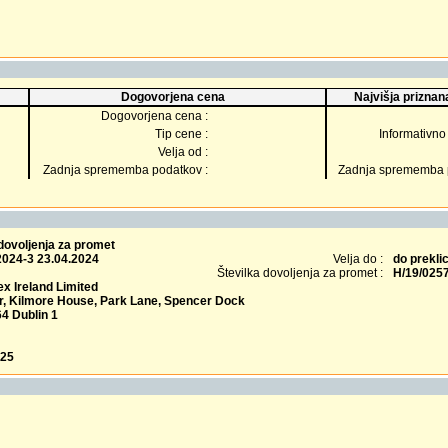
Dogovorjena cena
Najvišja priznana
Dogovorjena cena :
Tip cene :
Informativno 
Velja od :
Zadnja sprememba podatkov :
Zadnja sprememba p
dovoljenja za promet
2024-3 23.04.2024
Velja do :
do prekli
Številka dovoljenja za promet :
H/19/025
x Ireland Limited
or, Kilmore House, Park Lane, Spencer Dock
4 Dublin 1
025