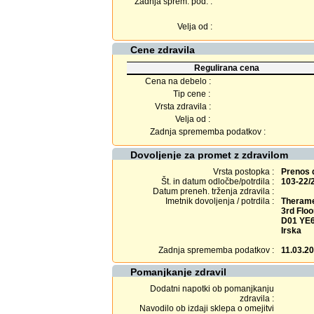
Zadnja sprem. pod. :
Velja od :
Cene zdravila
Regulirana cena
Cena na debelo :
Tip cene :
Vrsta zdravila :
Velja od :
Zadnja sprememba podatkov :
Dovoljenje za promet z zdravilom
Vrsta postopka :
Prenos 
Št. in datum odločbe/potrdila :
103-22/
Datum preneh. trženja zdravila :
Imetnik dovoljenja / potrdila :
Therame
3rd Flo
D01 YE6
Irska
Zadnja sprememba podatkov :
11.03.2
Pomanjkanje zdravil
Dodatni napotki ob pomanjkanju
zdravila :
Navodilo ob izdaji sklepa o omejitvi