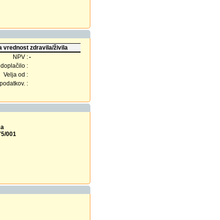
 vrednost zdravila/živila
NPV :
-
doplačilo :
Velja od :
odatkov. :
ca
75/001