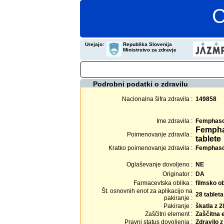
C
Urejajo:
Republika Slovenija
Ministrstvo za zdravje
Podrobni podatki o zdravilu
Nacionalna šifra zdravila :
149858
Ime zdravila :
Femphasc
Fempha
Poimenovanje zdravila :
tablete
Kratko poimenovanje zdravila :
Femphasco
Oglaševanje dovoljeno :
NE
Originator :
DA
Farmacevtska oblika :
filmsko o
Št. osnovnih enot za aplikacijo na
28 tableta
pakiranje :
Pakiranje :
škatla z 2
Zaščitni element :
Zaščitna 
Pravni status dovoljenja :
Zdravilo 