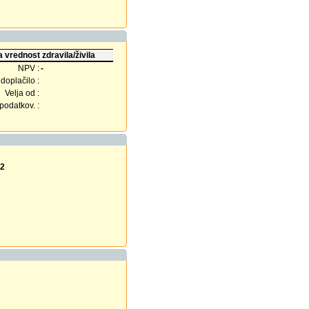
 vrednost zdravila/živila
NPV :
-
doplačilo :
Velja od :
odatkov. :
12