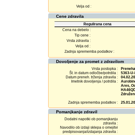
Velja od :
Cene zdravila
Regulirana cena
Cena na debelo :
Tip cene :
Vrsta zdravila :
Velja od :
Zadnja sprememba podatkov :
Dovoljenje za promet z zdravilom
Vrsta postopka :
Prenehan
Št. in datum odločbe/potrdila :
5363-U-
Datum preneh. trženja zdravila :
04.02.2
Imetnik dovoljenja / potrdila :
Aurobin
Ares, O
HA46QD 
Združen
Zadnja sprememba podatkov :
25.01.2
Pomanjkanje zdravil
Dodatni napotki ob pomanjkanju
zdravila :
Navodilo ob izdaji sklepa o omejitvi
predpisovanja/izdajanja zdravila :