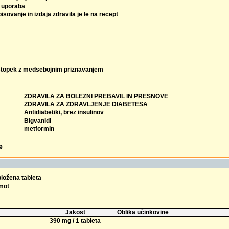
 uporaba
isovanje in izdaja zdravila je le na recept
topek z medsebojnim priznavanjem
ZDRAVILA ZA BOLEZNI PREBAVIL IN PRESNOVE
ZDRAVILA ZA ZDRAVLJENJE DIABETESA
Antidiabetiki, brez insulinov
Bigvanidi
metformin
9
bložena tableta
omot
Jakost
Oblika učinkovine
390 mg / 1 tableta