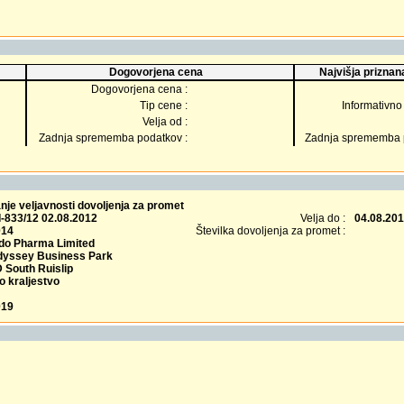
Dogovorjena cena
Najvišja priznana
Dogovorjena cena :
Tip cene :
Informativno 
Velja od :
Zadnja sprememba podatkov :
Zadnja sprememba p
je veljavnosti dovoljenja za promet
I-833/12 02.08.2012
Velja do :
04.08.20
014
Številka dovoljenja za promet :
do Pharma Limited
dyssey Business Park
South Ruislip
o kraljestvo
019