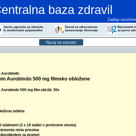
entralna baza zdravil
Zadnja osvežite
Javna agencija za zdravila
Zavod za zdravstveno
Nacionalni in
in medicinske pripomočke
zavarovanje Slovenije
za javno zdr
 Aurobindo
min Aurobindo 500 mg filmsko obložene
 Aurobindo 500 mg film.obl.tbl. 30x
bložena tableta
0 tabletami (3 x 10 tablet v pretisnem omotu)
elementa nista prisotna
z dovoljenjem za promet