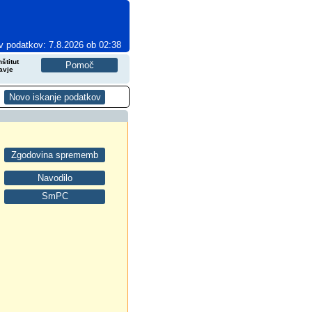
v podatkov: 7.8.2026 ob 02:38
štitut
avje