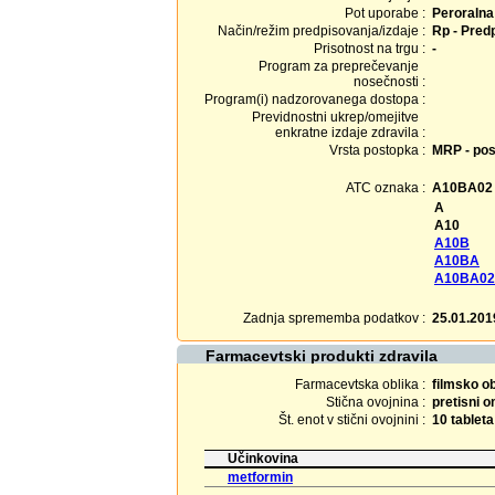
Pot uporabe :
Peroralna
Način/režim predpisovanja/izdaje :
Rp - Predp
Prisotnost na trgu :
-
Program za preprečevanje
nosečnosti :
Program(i) nadzorovanega dostopa :
Previdnostni ukrep/omejitve
enkratne izdaje zdravila :
Vrsta postopka :
MRP - pos
ATC oznaka :
A10BA02
A
A10
A10B
A10BA
A10BA02
Zadnja sprememba podatkov :
25.01.201
Farmacevtski produkti zdravila
Farmacevtska oblika :
filmsko o
Stična ovojnina :
pretisni 
Št. enot v stični ovojnini :
10 tableta
Učinkovina
metformin