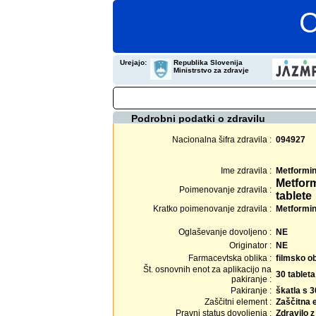
C
Urejajo:
Republika Slovenija
Ministrstvo za zdravje
Podrobni podatki o zdravilu
Nacionalna šifra zdravila :
094927
Ime zdravila :
Metformin
Metfor
Poimenovanje zdravila :
tablete
Kratko poimenovanje zdravila :
Metformin
Oglaševanje dovoljeno :
NE
Originator :
NE
Farmacevtska oblika :
filmsko o
Št. osnovnih enot za aplikacijo na
30 tableta
pakiranje :
Pakiranje :
škatla s 3
Zaščitni element :
Zaščitna 
Pravni status dovoljenja :
Zdravilo 