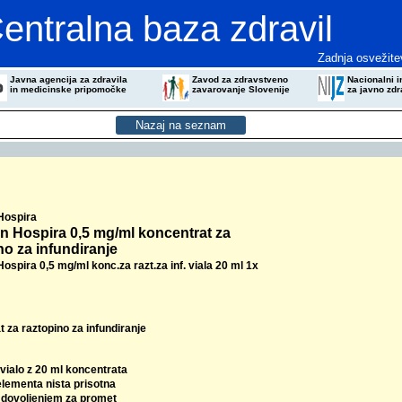
entralna baza zdravil
Zadnja osvežite
Javna agencija za zdravila
Zavod za zdravstveno
Nacionalni in
in medicinske pripomočke
zavarovanje Slovenije
za javno zdr
 Hospira
in Hospira 0,5 mg/ml koncentrat za
no za infundiranje
Hospira 0,5 mg/ml konc.za razt.za inf. viala 20 ml 1x
 za raztopino za infundiranje
 vialo z 20 ml koncentrata
elementa nista prisotna
z dovoljenjem za promet