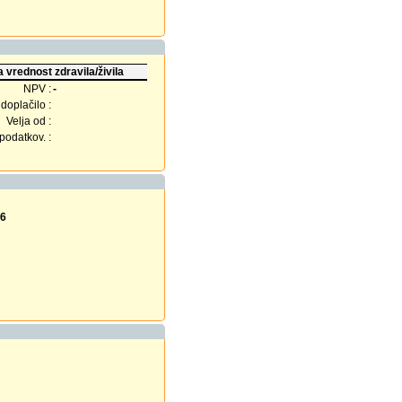
 vrednost zdravila/živila
NPV :
-
doplačilo :
Velja od :
odatkov. :
16