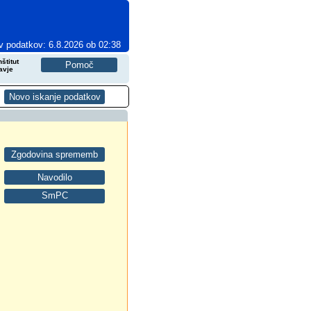
v podatkov: 6.8.2026 ob 02:38
štitut
avje