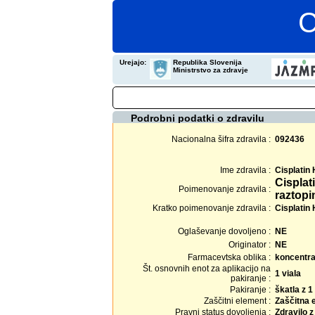
C
Urejajo:
Republika Slovenija
Ministrstvo za zdravje
Podrobni podatki o zdravilu
Nacionalna šifra zdravila :
092436
Ime zdravila :
Cisplatin
Cisplat
Poimenovanje zdravila :
raztopi
Kratko poimenovanje zdravila :
Cisplatin 
Oglaševanje dovoljeno :
NE
Originator :
NE
Farmacevtska oblika :
koncentrat
Št. osnovnih enot za aplikacijo na
1 viala
pakiranje :
Pakiranje :
škatla z 1
Zaščitni element :
Zaščitna 
Pravni status dovoljenja :
Zdravilo 