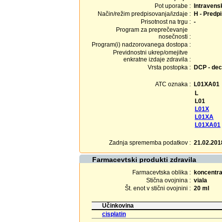
Pot uporabe :
Intravens
Način/režim predpisovanja/izdaje :
H - Predpi
Prisotnost na trgu :
-
Program za preprečevanje
nosečnosti :
Program(i) nadzorovanega dostopa :
Previdnostni ukrep/omejitve
enkratne izdaje zdravila :
Vrsta postopka :
DCP - dec
ATC oznaka :
L01XA01
L
L01
L01X
L01XA
L01XA01
Zadnja sprememba podatkov :
21.02.201
Farmacevtski produkti zdravila
Farmacevtska oblika :
koncentrat
Stična ovojnina :
viala
Št. enot v stični ovojnini :
20 ml
Učinkovina
cisplatin