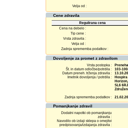
Velja od :
Cene zdravila
Regulirana cena
Cena na debelo :
Tip cene :
Vrsta zdravila :
Velja od :
Zadnja sprememba podatkov :
Dovoljenje za promet z zdravilom
Vrsta postopka :
Prenehan
Št. in datum odločbe/potrdila :
103-100
Datum preneh. trženja zdravila :
13.10.2
Imetnik dovoljenja / potrdila :
Hospira 
Horizon
SL6 6RJ
Združen
Zadnja sprememba podatkov :
21.02.2
Pomanjkanje zdravil
Dodatni napotki ob pomanjkanju
zdravila :
Navodilo ob izdaji sklepa o omejitvi
predpisovanja/izdajanja zdravila :