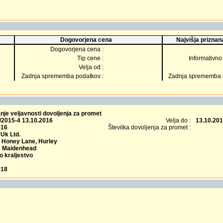
Dogovorjena cena
Najvišja priznana
Dogovorjena cena :
Tip cene :
Informativno 
Velja od :
Zadnja sprememba podatkov :
Zadnja sprememba p
je veljavnosti dovoljenja za promet
/2015-4 13.10.2016
Velja do :
13.10.20
016
Številka dovoljenja za promet :
Uk Ltd.
, Honey Lane, Hurley
 Maidenhead
o kraljestvo
018