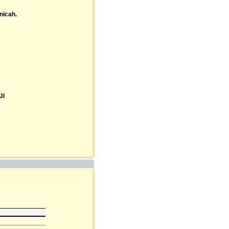
šnicah.
JI