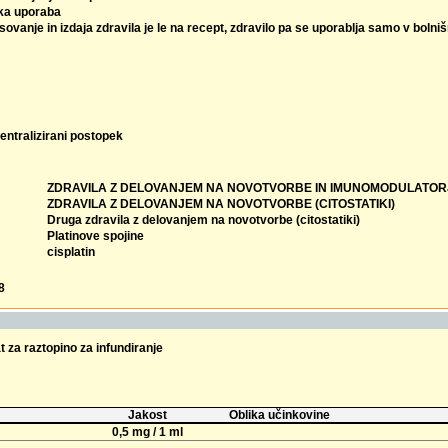
ka uporaba
sovanje in izdaja zdravila je le na recept, zdravilo pa se uporablja samo v bolni
entralizirani postopek
ZDRAVILA Z DELOVANJEM NA NOVOTVORBE IN IMUNOMODULATOR
ZDRAVILA Z DELOVANJEM NA NOVOTVORBE (CITOSTATIKI)
Druga zdravila z delovanjem na novotvorbe (citostatiki)
Platinove spojine
cisplatin
8
 za raztopino za infundiranje
Jakost
Oblika učinkovine
0,5 mg / 1 ml