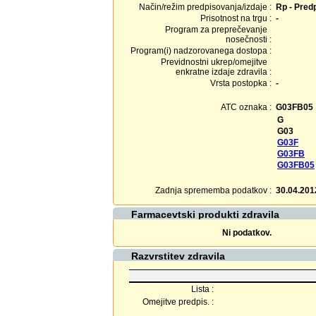
Način/režim predpisovanja/izdaje :
Rp - Predp
Prisotnost na trgu :
-
Program za preprečevanje
nosečnosti :
Program(i) nadzorovanega dostopa :
Previdnostni ukrep/omejitve
enkratne izdaje zdravila :
Vrsta postopka :
-
ATC oznaka :
G03FB05
G
G03
G03F
G03FB
G03FB05
Zadnja sprememba podatkov :
30.04.201
Farmacevtski produkti zdravila
Ni podatkov.
Razvrstitev zdravila
Lista :
Omejitve predpis. :