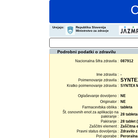
C
Urejajo:
Republika Slovenija
Ministrstvo za zdravje
Podrobni podatki o zdravilu
Nacionalna šifra zdravila :
087912
Ime zdravila :
-
SYNTE
Poimenovanje zdravila :
Kratko poimenovanje zdravila :
SYNTEX M
Oglaševanje dovoljeno :
NE
Originator :
NE
Farmacevtska oblika :
tableta
Št. osnovnih enot za aplikacijo na
28 tableta
pakiranje :
Pakiranje :
28 tablet 
Zaščitni element :
Zaščitna 
Pravni status dovoljenja :
Zdravilo 
Pot uporabe :
Peroralna