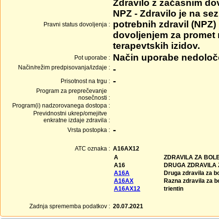
Zdravilo z začasnim do
NPZ - Zdravilo je na se
potrebnih zdravil (NPZ) 
Pravni status dovoljenja :
dovoljenjem za promet
terapevtskih izidov.
Način uporabe nedolo
Pot uporabe :
Način/režim predpisovanja/izdaje :
-
-
Prisotnost na trgu :
Program za preprečevanje
nosečnosti :
Program(i) nadzorovanega dostopa :
Previdnostni ukrep/omejitve
enkratne izdaje zdravila :
-
Vrsta postopka :
ATC oznaka :
A16AX12
A
ZDRAVILA ZA BOLE
A16
DRUGA ZDRAVILA 
A16A
Druga zdravila za b
A16AX
Razna zdravila za b
A16AX12
trientin
Zadnja sprememba podatkov :
20.07.2021