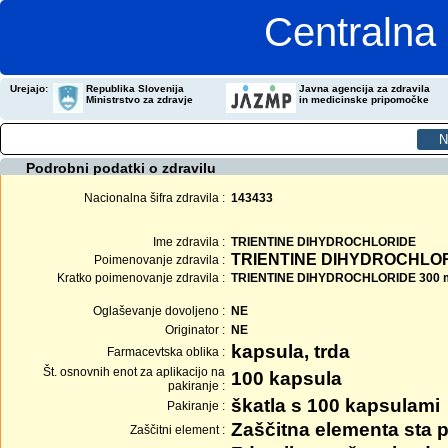
Centralna 
Urejajo:
Republika Slovenija
Javna agencija za zdravila
Ministrstvo za zdravje
in medicinske pripomočke
Podrobni podatki o zdravilu
Nacionalna šifra zdravila :
143433
Ime zdravila :
TRIENTINE DIHYDROCHLORIDE
TRIENTINE DIHYDROCHLORI
Poimenovanje zdravila :
Kratko poimenovanje zdravila :
TRIENTINE DIHYDROCHLORIDE 300 m
Oglaševanje dovoljeno :
NE
Originator :
NE
kapsula, trda
Farmacevtska oblika :
Št. osnovnih enot za aplikacijo na
100 kapsula
pakiranje :
škatla s 100 kapsulami
Pakiranje :
Zaščitna elementa sta p
Zaščitni element :