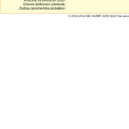
Količina za preračun DDD :
Dnevni definirani odmerek :
Zadnja sprememba podatkov :
© 2012-2014 MZ JAZMP ZZZS NIJZ Vse pravice 