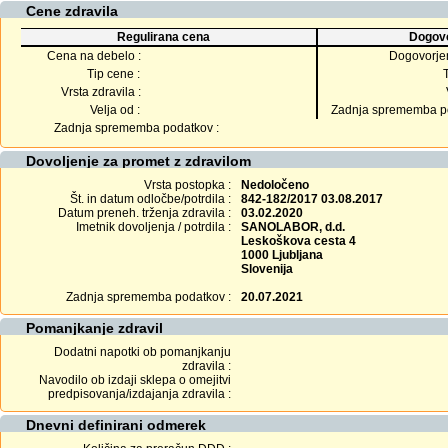
Cene zdravila
Regulirana cena
Dogovo
Cena na debelo :
Dogovorje
Tip cene :
Vrsta zdravila :
Velja od :
Zadnja sprememba po
Zadnja sprememba podatkov :
Dovoljenje za promet z zdravilom
Vrsta postopka :
Nedoločeno
Št. in datum odločbe/potrdila :
842-182/2017 03.08.2017
Datum preneh. trženja zdravila :
03.02.2020
Imetnik dovoljenja / potrdila :
SANOLABOR, d.d.
Leskoškova cesta 4
1000 Ljubljana
Slovenija
Zadnja sprememba podatkov :
20.07.2021
Pomanjkanje zdravil
Dodatni napotki ob pomanjkanju
zdravila :
Navodilo ob izdaji sklepa o omejitvi
predpisovanja/izdajanja zdravila :
Dnevni definirani odmerek