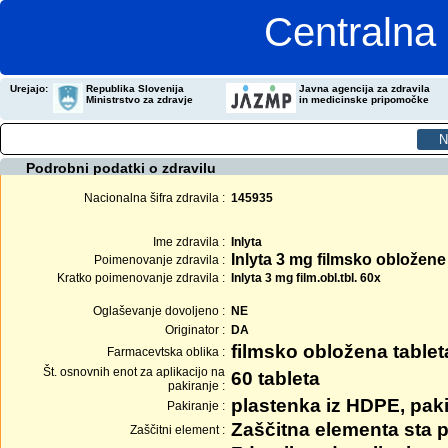
Centralna 
Urejajo:
Republika Slovenija
Javna agencija za zdravila
Ministrstvo za zdravje
in medicinske pripomočke
Podrobni podatki o zdravilu
Nacionalna šifra zdravila :
145935
Ime zdravila :
Inlyta
Inlyta 3 mg filmsko obložene
Poimenovanje zdravila :
Kratko poimenovanje zdravila :
Inlyta 3 mg film.obl.tbl. 60x
Oglaševanje dovoljeno :
NE
Originator :
DA
filmsko obložena tablet
Farmacevtska oblika :
Št. osnovnih enot za aplikacijo na
60 tableta
pakiranje :
plastenka iz HDPE, paki
Pakiranje :
Zaščitna elementa sta p
Zaščitni element :