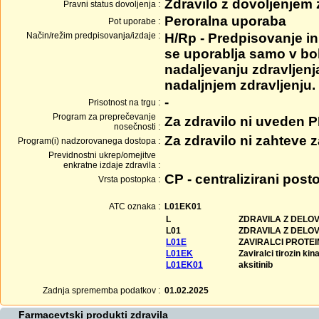
Zdravilo z dovoljenjem
Pravni status dovoljenja :
Peroralna uporaba
Pot uporabe :
Način/režim predpisovanja/izdaje :
H/Rp - Predpisovanje in 
se uporablja samo v bol
nadaljevanju zdravljenj
nadaljnjem zdravljenju.
-
Prisotnost na trgu :
Program za preprečevanje
Za zdravilo ni uveden 
nosečnosti :
Za zdravilo ni zahteve
Program(i) nadzorovanega dostopa :
Previdnostni ukrep/omejitve
enkratne izdaje zdravila :
CP - centralizirani post
Vrsta postopka :
ATC oznaka :
L01EK01
L
ZDRAVILA Z DELO
L01
ZDRAVILA Z DELO
L01E
ZAVIRALCI PROTEI
L01EK
Zaviralci tirozin kin
L01EK01
aksitinib
Zadnja sprememba podatkov :
01.02.2025
Farmacevtski produkti zdravila