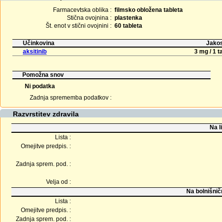
Farmacevtska oblika :
filmsko obložena tableta
Stična ovojnina :
plastenka
Št. enot v stični ovojnini :
60 tableta
Učinkovina
Jakos
aksitinib
3 mg / 1 t
Pomožna snov
Ni podatka
Zadnja sprememba podatkov :
Razvrstitev zdravila
Na l
Lista :
Omejitve predpis. :
Zadnja sprem. pod. :
Velja od :
Na bolnišnič
Lista :
Omejitve predpis. :
Zadnja sprem. pod. :