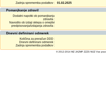
Zadnja sprememba podatkov :
01.02.2025
Pomanjkanje zdravil
Dodatni napotki ob pomanjkanju
zdravila :
Navodilo ob izdaji sklepa o omejitvi
predpisovanja/izdajanja zdravila :
Dnevni definirani odmerek
Količina za preračun DDD :
Dnevni definirani odmerek :
Zadnja sprememba podatkov :
© 2012-2014 MZ JAZMP ZZZS NIJZ Vse pravice 