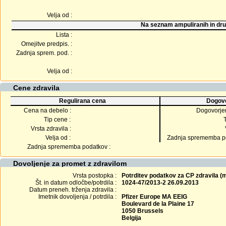
Velja od :
Na seznam ampuliranih in dru
Lista :
Omejitve predpis. :
Zadnja sprem. pod. :
Velja od :
Cene zdravila
Regulirana cena
Dogovo
Cena na debelo :
Dogovorje
Tip cene :
Vrsta zdravila :
Velja od :
Zadnja sprememba po
Zadnja sprememba podatkov :
Dovoljenje za promet z zdravilom
Vrsta postopka :
Potrditev podatkov za CP zdravila 
Št. in datum odločbe/potrdila :
1024-47/2013-2 26.09.2013
Datum preneh. trženja zdravila :
Imetnik dovoljenja / potrdila :
Pfizer Europe MA EEIG
Boulevard de la Plaine 17
1050 Brussels
Belgija