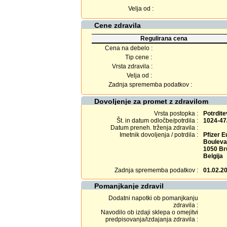
Velja od :
Cene zdravila
Regulirana cena
Cena na debelo :
Tip cene :
Vrsta zdravila :
Velja od :
Zadnja sprememba podatkov :
Dovoljenje za promet z zdravilom
Vrsta postopka :
Potrdit
Št. in datum odločbe/potrdila :
1024-47
Datum preneh. trženja zdravila :
Imetnik dovoljenja / potrdila :
Pfizer 
Boulevar
1050 Br
Belgija
Zadnja sprememba podatkov :
01.02.2
Pomanjkanje zdravil
Dodatni napotki ob pomanjkanju
zdravila :
Navodilo ob izdaji sklepa o omejitvi
predpisovanja/izdajanja zdravila :