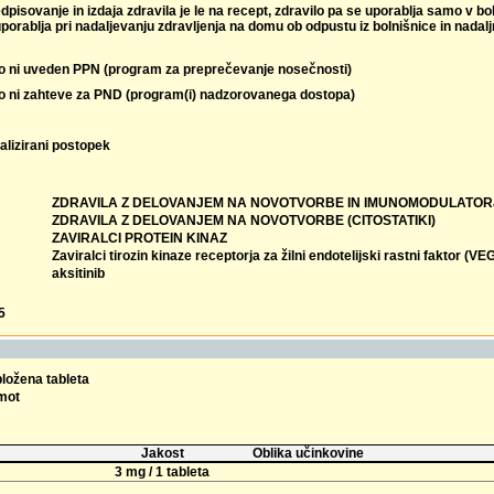
dpisovanje in izdaja zdravila je le na recept, zdravilo pa se uporablja samo v b
porablja pri nadaljevanju zdravljenja na domu ob odpustu iz bolnišnice in nadalj
lo ni uveden PPN (program za preprečevanje nosečnosti)
lo ni zahteve za PND (program(i) nadzorovanega dostopa)
alizirani postopek
ZDRAVILA Z DELOVANJEM NA NOVOTVORBE IN IMUNOMODULATOR
ZDRAVILA Z DELOVANJEM NA NOVOTVORBE (CITOSTATIKI)
ZAVIRALCI PROTEIN KINAZ
Zaviralci tirozin kinaze receptorja za žilni endotelijski rastni faktor (V
aksitinib
5
bložena tableta
omot
Jakost
Oblika učinkovine
3 mg / 1 tableta