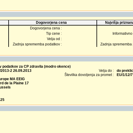
Dogovorjena cena
Najvišja priznana
Dogovorjena cena :
Tip cene :
Informativno 
Velja od :
Zadnja sprememba podatkov :
Zadnja sprememba p
ev podatkov za CP zdravila (modro okence)
/2013-2 26.09.2013
Velja do :
do prekli
Številka dovoljenja za promet :
EU/1/12/
Europe MA EEIG
d de la Plaine 17
ussels
025