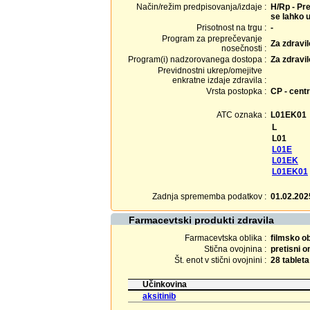
Način/režim predpisovanja/izdaje :
H/Rp - Pre
se lahko u
Prisotnost na trgu :
-
Program za preprečevanje
Za zdravi
nosečnosti :
Program(i) nadzorovanega dostopa :
Za zdravi
Previdnostni ukrep/omejitve
enkratne izdaje zdravila :
Vrsta postopka :
CP - centr
ATC oznaka :
L01EK01
L
L01
L01E
L01EK
L01EK01
Zadnja sprememba podatkov :
01.02.202
Farmacevtski produkti zdravila
Farmacevtska oblika :
filmsko o
Stična ovojnina :
pretisni 
Št. enot v stični ovojnini :
28 tableta
Učinkovina
aksitinib