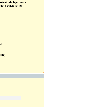
olnišnicah. Izjemoma
njem zdravljenju.
JI
EGFR)