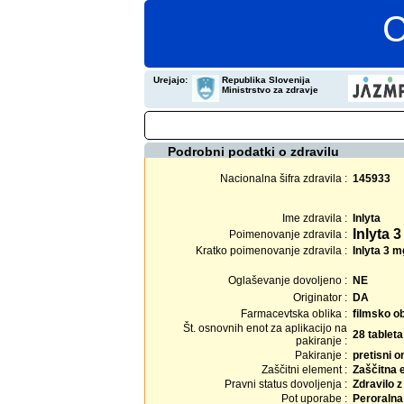
C
Urejajo:
Republika Slovenija
Ministrstvo za zdravje
Podrobni podatki o zdravilu
Nacionalna šifra zdravila :
145933
Ime zdravila :
Inlyta
Inlyta 
Poimenovanje zdravila :
Kratko poimenovanje zdravila :
Inlyta 3 mg
Oglaševanje dovoljeno :
NE
Originator :
DA
Farmacevtska oblika :
filmsko o
Št. osnovnih enot za aplikacijo na
28 tableta
pakiranje :
Pakiranje :
pretisni o
Zaščitni element :
Zaščitna 
Pravni status dovoljenja :
Zdravilo 
Pot uporabe :
Peroralna