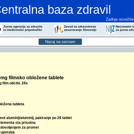
entralna baza zdravil
Zadnja osvežite
Javna agencija za zdravila
Zavod za zdravstveno
Nacionalni in
in medicinske pripomočke
zavarovanje Slovenije
za javno zdr
3 mg filmsko obložene tablete
 film.obl.tbl. 28x
bložena tableta
mot aluminij/aluminij, pakiranje po 28 tablet
elementa sta prisotna
z dovoljenjem za promet
 uporaba