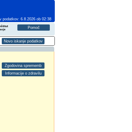
v podatkov: 6.8.2026 ob 02:38
štitut
avje