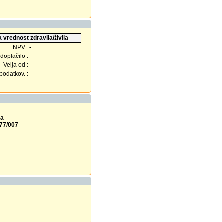
 vrednost zdravila/živila
NPV :
-
doplačilo :
Velja od :
odatkov. :
ca
777/007