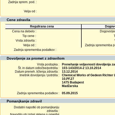
Zadnja sprem. pod. :
Velja od :
Cene zdravila
Regulirana cena
Dogovo
Cena na debelo :
Dogovorje
Tip cene :
Vrsta zdravila :
Velja od :
Zadnja sprememba po
Zadnja sprememba podatkov :
Dovoljenje za promet z zdravilom
Vrsta postopka :
Prenehanje veljavnosti dovoljenja z
Št. in datum odločbe/potrdila :
103-143/2014-2 13.10.2014
Datum preneh. trženja zdravila :
13.12.2014
Imetnik dovoljenja / potrdila :
Chemical Works of Gedeon Richter L
10.PF.27
1475 Budapest
Madžarska
Zadnja sprememba podatkov :
05.09.2015
Pomanjkanje zdravil
Dodatni napotki ob pomanjkanju
zdravila :
Navodilo ob izdaji sklepa o omejitvi