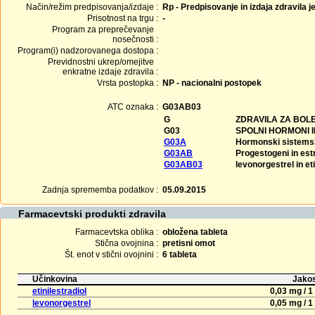
Način/režim predpisovanja/izdaje :
Rp - Predpisovanje in izdaja zdravila j
Prisotnost na trgu :
-
Program za preprečevanje
nosečnosti :
Program(i) nadzorovanega dostopa :
Previdnostni ukrep/omejitve
enkratne izdaje zdravila :
Vrsta postopka :
NP - nacionalni postopek
ATC oznaka :
G03AB03
G
ZDRAVILA ZA BOLE
G03
SPOLNI HORMONI 
G03A
Hormonski sistemsk
G03AB
Progestogeni in estr
G03AB03
levonorgestrel in eti
Zadnja sprememba podatkov :
05.09.2015
Farmacevtski produkti zdravila
Farmacevtska oblika :
obložena tableta
Stična ovojnina :
pretisni omot
Št. enot v stični ovojnini :
6 tableta
Učinkovina
Jakos
etinilestradiol
0,03 mg / 1
levonorgestrel
0,05 mg / 1