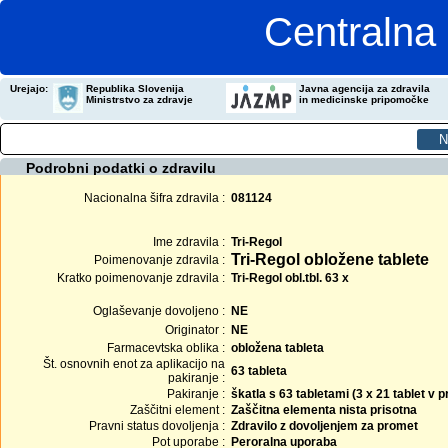
Centralna 
Urejajo:
Republika Slovenija
Javna agencija za zdravila
Ministrstvo za zdravje
in medicinske pripomočke
Podrobni podatki o zdravilu
Nacionalna šifra zdravila :
081124
Ime zdravila :
Tri-Regol
Tri-Regol obložene tablete
Poimenovanje zdravila :
Kratko poimenovanje zdravila :
Tri-Regol obl.tbl. 63 x
Oglaševanje dovoljeno :
NE
Originator :
NE
Farmacevtska oblika :
obložena tableta
Št. osnovnih enot za aplikacijo na
63 tableta
pakiranje :
Pakiranje :
škatla s 63 tabletami (3 x 21 tablet v p
Zaščitni element :
Zaščitna elementa nista prisotna
Pravni status dovoljenja :
Zdravilo z dovoljenjem za promet
Pot uporabe :
Peroralna uporaba