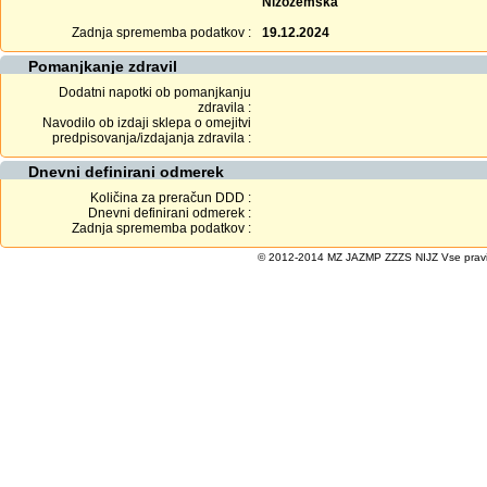
Nizozemska
Zadnja sprememba podatkov :
19.12.2024
Pomanjkanje zdravil
Dodatni napotki ob pomanjkanju
zdravila :
Navodilo ob izdaji sklepa o omejitvi
predpisovanja/izdajanja zdravila :
Dnevni definirani odmerek
Količina za preračun DDD :
Dnevni definirani odmerek :
Zadnja sprememba podatkov :
© 2012-2014 MZ JAZMP ZZZS NIJZ Vse pravice 