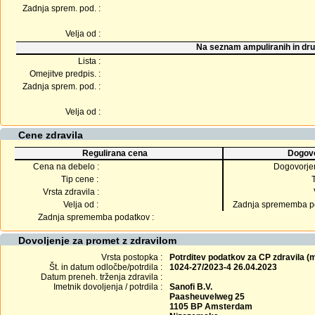
Zadnja sprem. pod. :
Velja od :
Na seznam ampuliranih in dru
Lista :
Omejitve predpis. :
Zadnja sprem. pod. :
Velja od :
Cene zdravila
Regulirana cena
Dogovo
Cena na debelo :
Dogovorje
Tip cene :
Vrsta zdravila :
Velja od :
Zadnja sprememba po
Zadnja sprememba podatkov :
Dovoljenje za promet z zdravilom
Vrsta postopka :
Potrditev podatkov za CP zdravila 
Št. in datum odločbe/potrdila :
1024-27/2023-4 26.04.2023
Datum preneh. trženja zdravila :
Imetnik dovoljenja / potrdila :
Sanofi B.V.
Paasheuvelweg 25
1105 BP Amsterdam