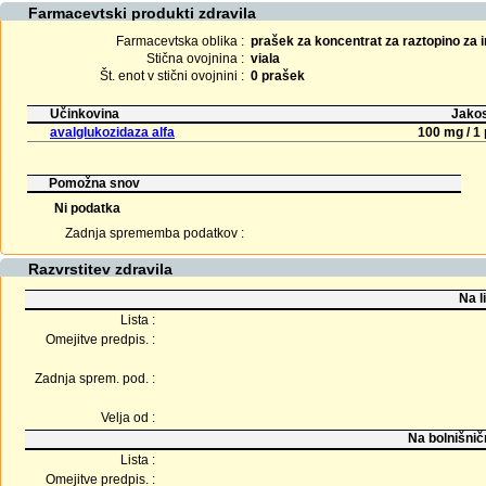
Farmacevtski produkti zdravila
Farmacevtska oblika :
prašek za koncentrat za raztopino za i
Stična ovojnina :
viala
Št. enot v stični ovojnini :
0 prašek
Učinkovina
Jakos
avalglukozidaza alfa
100 mg / 1
Pomožna snov
Ni podatka
Zadnja sprememba podatkov :
Razvrstitev zdravila
Na l
Lista :
Omejitve predpis. :
Zadnja sprem. pod. :
Velja od :
Na bolnišnič
Lista :
Omejitve predpis. :