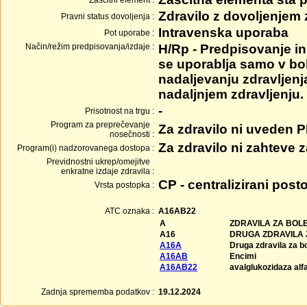
Zaščitni element :
Zdravilo z dovoljenjem
Pravni status dovoljenja :
Intravenska uporaba
Pot uporabe :
Način/režim predpisovanja/izdaje :
H/Rp - Predpisovanje in 
se uporablja samo v bol
nadaljevanju zdravljenj
nadaljnjem zdravljenju.
-
Prisotnost na trgu :
Program za preprečevanje
Za zdravilo ni uveden 
nosečnosti :
Za zdravilo ni zahteve
Program(i) nadzorovanega dostopa :
Previdnostni ukrep/omejitve
enkratne izdaje zdravila :
CP - centralizirani post
Vrsta postopka :
ATC oznaka :
A16AB22
A
ZDRAVILA ZA BOLE
A16
DRUGA ZDRAVILA 
A16A
Druga zdravila za b
A16AB
Encimi
A16AB22
avalglukozidaza alf
Zadnja sprememba podatkov :
19.12.2024