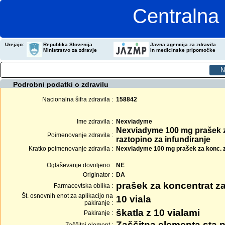
Centralna 
Urejajo:
Republika Slovenija
Javna agencija za zdravila
Ministrstvo za zdravje
in medicinske pripomočke
Podrobni podatki o zdravilu
Nacionalna šifra zdravila :
158842
Ime zdravila :
Nexviadyme
Nexviadyme 100 mg prašek z
Poimenovanje zdravila :
raztopino za infundiranje
Kratko poimenovanje zdravila :
Nexviadyme 100 mg prašek za konc. za 
Oglaševanje dovoljeno :
NE
Originator :
DA
prašek za koncentrat za
Farmacevtska oblika :
Št. osnovnih enot za aplikacijo na
10 viala
pakiranje :
škatla z 10 vialami
Pakiranje :
Zaščitna elementa sta p