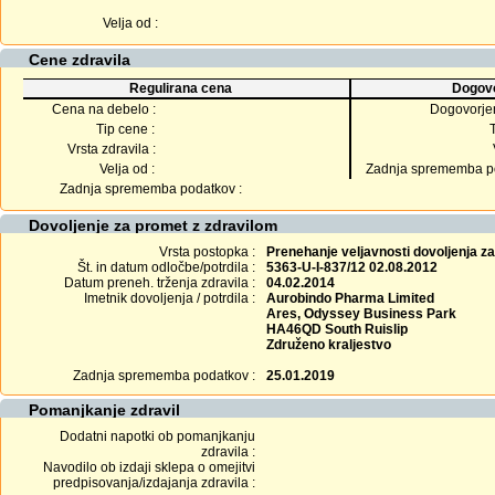
Velja od :
Cene zdravila
Regulirana cena
Dogovo
Cena na debelo :
Dogovorje
Tip cene :
Vrsta zdravila :
Velja od :
Zadnja sprememba po
Zadnja sprememba podatkov :
Dovoljenje za promet z zdravilom
Vrsta postopka :
Prenehanje veljavnosti dovoljenja z
Št. in datum odločbe/potrdila :
5363-U-I-837/12 02.08.2012
Datum preneh. trženja zdravila :
04.02.2014
Imetnik dovoljenja / potrdila :
Aurobindo Pharma Limited
Ares, Odyssey Business Park
HA46QD South Ruislip
Združeno kraljestvo
Zadnja sprememba podatkov :
25.01.2019
Pomanjkanje zdravil
Dodatni napotki ob pomanjkanju
zdravila :
Navodilo ob izdaji sklepa o omejitvi
predpisovanja/izdajanja zdravila :