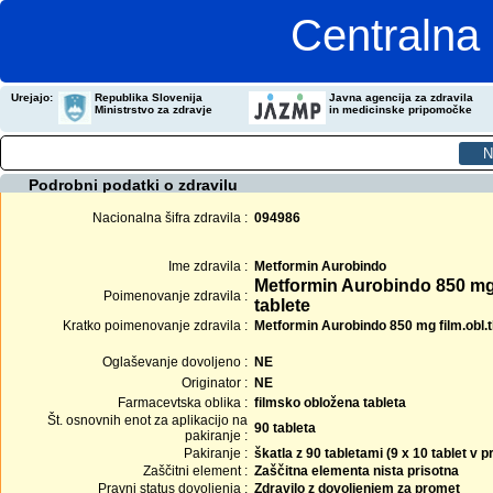
Centralna 
Urejajo:
Republika Slovenija
Javna agencija za zdravila
Ministrstvo za zdravje
in medicinske pripomočke
Podrobni podatki o zdravilu
Nacionalna šifra zdravila :
094986
Ime zdravila :
Metformin Aurobindo
Metformin Aurobindo 850 mg
Poimenovanje zdravila :
tablete
Kratko poimenovanje zdravila :
Metformin Aurobindo 850 mg film.obl.t
Oglaševanje dovoljeno :
NE
Originator :
NE
Farmacevtska oblika :
filmsko obložena tableta
Št. osnovnih enot za aplikacijo na
90 tableta
pakiranje :
Pakiranje :
škatla z 90 tabletami (9 x 10 tablet v
Zaščitni element :
Zaščitna elementa nista prisotna
Pravni status dovoljenja :
Zdravilo z dovoljenjem za promet