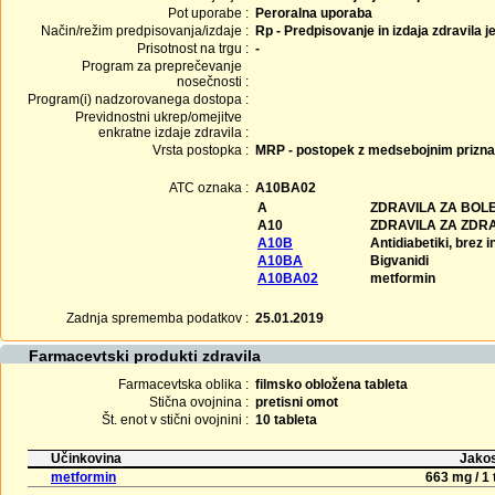
Pot uporabe :
Peroralna uporaba
Način/režim predpisovanja/izdaje :
Rp - Predpisovanje in izdaja zdravila j
Prisotnost na trgu :
-
Program za preprečevanje
nosečnosti :
Program(i) nadzorovanega dostopa :
Previdnostni ukrep/omejitve
enkratne izdaje zdravila :
Vrsta postopka :
MRP - postopek z medsebojnim prizn
ATC oznaka :
A10BA02
A
ZDRAVILA ZA BOLE
A10
ZDRAVILA ZA ZDR
A10B
Antidiabetiki, brez i
A10BA
Bigvanidi
A10BA02
metformin
Zadnja sprememba podatkov :
25.01.2019
Farmacevtski produkti zdravila
Farmacevtska oblika :
filmsko obložena tableta
Stična ovojnina :
pretisni omot
Št. enot v stični ovojnini :
10 tableta
Učinkovina
Jakos
metformin
663 mg / 1 