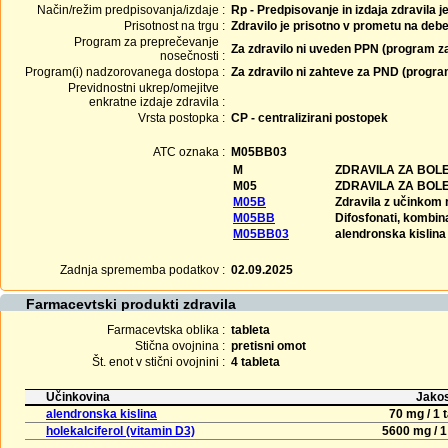
Način/režim predpisovanja/izdaje :
Rp - Predpisovanje in izdaja zdravila j
Prisotnost na trgu :
Zdravilo je prisotno v prometu na debe
Program za preprečevanje
Za zdravilo ni uveden PPN (program z
nosečnosti :
Program(i) nadzorovanega dostopa :
Za zdravilo ni zahteve za PND (progr
Previdnostni ukrep/omejitve
enkratne izdaje zdravila :
Vrsta postopka :
CP - centralizirani postopek
ATC oznaka :
M05BB03
M
ZDRAVILA ZA BOL
M05
ZDRAVILA ZA BOLE
M05B
Zdravila z učinkom n
M05BB
Difosfonati, kombin
M05BB03
alendronska kislina 
Zadnja sprememba podatkov :
02.09.2025
Farmacevtski produkti zdravila
Farmacevtska oblika :
tableta
Stična ovojnina :
pretisni omot
Št. enot v stični ovojnini :
4 tableta
Učinkovina
Jakos
alendronska kislina
70 mg / 1 
holekalciferol (vitamin D3)
5600 mg / 1