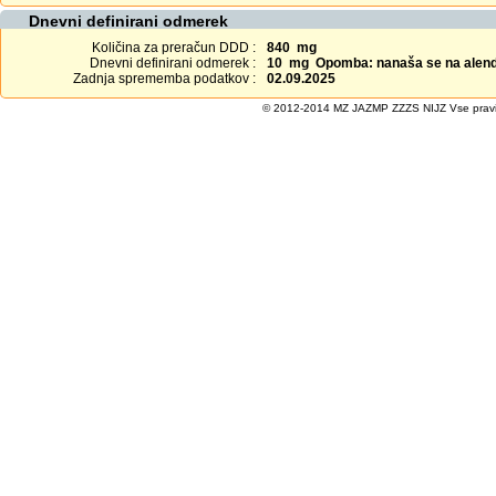
Dnevni definirani odmerek
Količina za preračun DDD :
840 mg
Dnevni definirani odmerek :
10 mg Opomba: nanaša se na alend
Zadnja sprememba podatkov :
02.09.2025
© 2012-2014 MZ JAZMP ZZZS NIJZ Vse pravice 