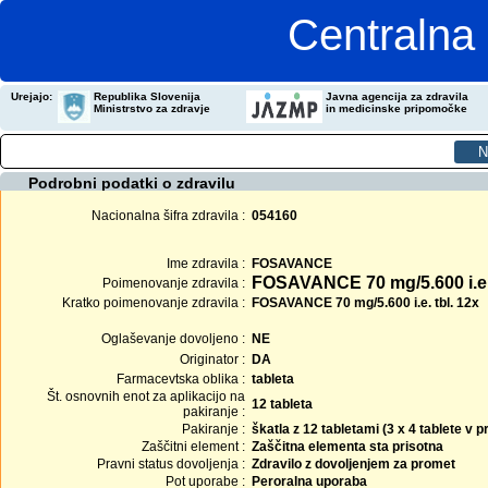
Centralna 
Urejajo:
Republika Slovenija
Javna agencija za zdravila
Ministrstvo za zdravje
in medicinske pripomočke
Podrobni podatki o zdravilu
Nacionalna šifra zdravila :
054160
Ime zdravila :
FOSAVANCE
FOSAVANCE 70 mg/5.600 i.e.
Poimenovanje zdravila :
Kratko poimenovanje zdravila :
FOSAVANCE 70 mg/5.600 i.e. tbl. 12x
Oglaševanje dovoljeno :
NE
Originator :
DA
Farmacevtska oblika :
tableta
Št. osnovnih enot za aplikacijo na
12 tableta
pakiranje :
Pakiranje :
škatla z 12 tabletami (3 x 4 tablete v
Zaščitni element :
Zaščitna elementa sta prisotna
Pravni status dovoljenja :
Zdravilo z dovoljenjem za promet
Pot uporabe :
Peroralna uporaba