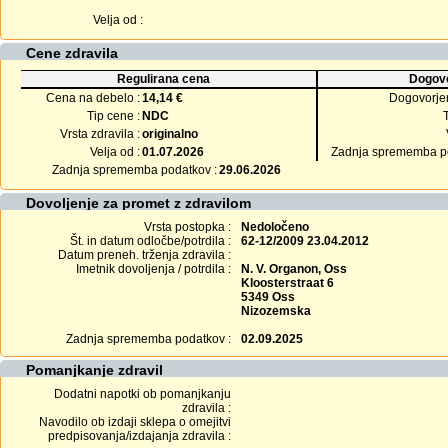
Velja od :
Cene zdravila
Regulirana cena
Dogovo
Cena na debelo :
14,14 €
Dogovorje
Tip cene :
NDC
Vrsta zdravila :
originalno
Velja od :
01.07.2026
Zadnja sprememba po
Zadnja sprememba podatkov :
29.06.2026
Dovoljenje za promet z zdravilom
Vrsta postopka :
Nedoločeno
Št. in datum odločbe/potrdila :
62-12/2009 23.04.2012
Datum preneh. trženja zdravila :
Imetnik dovoljenja / potrdila :
N. V. Organon, Oss
Kloosterstraat 6
5349 Oss
Nizozemska
Zadnja sprememba podatkov :
02.09.2025
Pomanjkanje zdravil
Dodatni napotki ob pomanjkanju
zdravila :
Navodilo ob izdaji sklepa o omejitvi
predpisovanja/izdajanja zdravila :