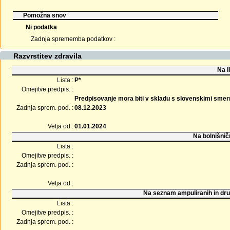
Pomožna snov
Ni podatka
Zadnja sprememba podatkov :
Razvrstitev zdravila
Na l
Lista :
P*
Omejitve predpis. :
Predpisovanje mora biti v skladu s slovenskimi smer
Zadnja sprem. pod. :
08.12.2023
Velja od :
01.01.2024
Na bolnišnič
Lista :
Omejitve predpis. :
Zadnja sprem. pod. :
Velja od :
Na seznam ampuliranih in dru
Lista :
Omejitve predpis. :
Zadnja sprem. pod. :