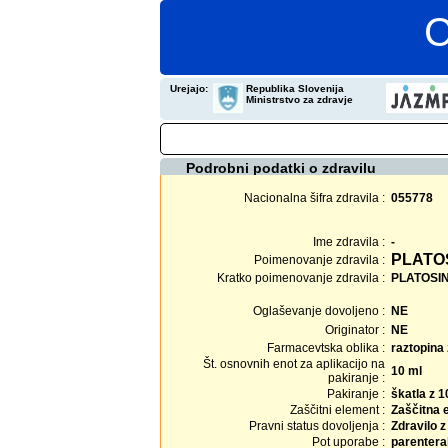
C
Urejajo:
Republika Slovenija
Ministrstvo za zdravje
Podrobni podatki o zdravilu
Nacionalna šifra zdravila :
055778
Ime zdravila :
-
PLATOS
Poimenovanje zdravila :
Kratko poimenovanje zdravila :
PLATOSIN 
Oglaševanje dovoljeno :
NE
Originator :
NE
Farmacevtska oblika :
raztopina 
Št. osnovnih enot za aplikacijo na
10 ml
pakiranje :
Pakiranje :
škatla z 1
Zaščitni element :
Zaščitna 
Pravni status dovoljenja :
Zdravilo 
Pot uporabe :
parentera