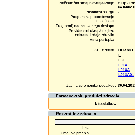
Način/režim predpisovanja/izdaje :
H/Rp - Pre
se lahko u
Prisotnost na trgu :
-
Program za preprečevanje
nosečnosti :
Program(i) nadzorovanega dostopa :
Previdnostni ukrep/omejitve
enkratne izdaje zdravila :
Vrsta postopka :
-
ATC oznaka :
L01XA01
L
L01
L01X
L01XA
L01XA01
Zadnja sprememba podatkov :
30.04.201
Farmacevtski produkti zdravila
Ni podatkov.
Razvrstitev zdravila
Lista :
Omejitve predpis. :