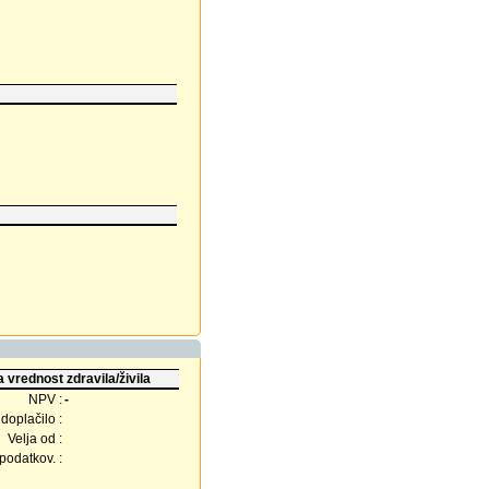
 vrednost zdravila/živila
NPV :
-
doplačilo :
Velja od :
odatkov. :