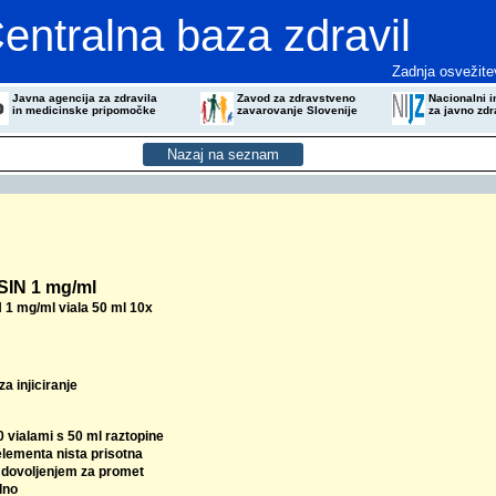
entralna baza zdravil
Zadnja osvežite
Javna agencija za zdravila
Zavod za zdravstveno
Nacionalni in
in medicinske pripomočke
zavarovanje Slovenije
za javno zdr
IN 1 mg/ml
1 mg/ml viala 50 ml 10x
za injiciranje
0 vialami s 50 ml raztopine
elementa nista prisotna
z dovoljenjem za promet
lno