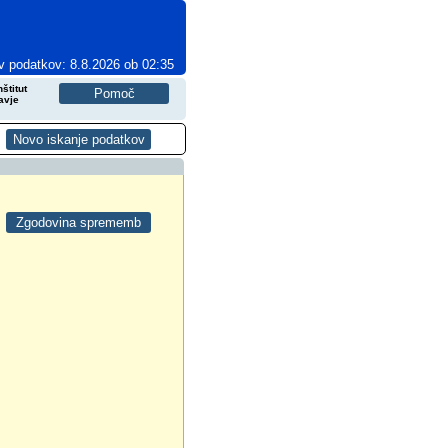
v podatkov: 8.8.2026 ob 02:35
štitut
avje