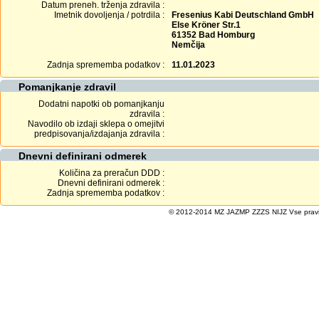
Datum preneh. trženja zdravila :
Imetnik dovoljenja / potrdila :
Fresenius Kabi Deutschland GmbH
Else Kröner Str.1
61352 Bad Homburg
Nemčija
Zadnja sprememba podatkov :
11.01.2023
Pomanjkanje zdravil
Dodatni napotki ob pomanjkanju
zdravila :
Navodilo ob izdaji sklepa o omejitvi
predpisovanja/izdajanja zdravila :
Dnevni definirani odmerek
Količina za preračun DDD :
Dnevni definirani odmerek :
Zadnja sprememba podatkov :
© 2012-2014 MZ JAZMP ZZZS NIJZ Vse pravice 