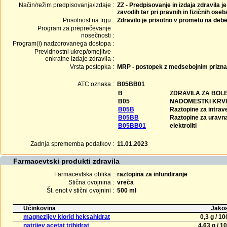
Način/režim predpisovanja/izdaje :
ZZ - Predpisovanje in izdaja zdravila j
zavodih ter pri pravnih in fizičnih ose
Prisotnost na trgu :
Zdravilo je prisotno v prometu na debe
Program za preprečevanje
nosečnosti :
Program(i) nadzorovanega dostopa :
Previdnostni ukrep/omejitve
enkratne izdaje zdravila :
Vrsta postopka :
MRP - postopek z medsebojnim prizn
ATC oznaka :
B05BB01
B
ZDRAVILA ZA BOL
B05
NADOMESTKI KRVI
B05B
Raztopine za intra
B05BB
Raztopine za uravna
B05BB01
elektroliti
Zadnja sprememba podatkov :
11.01.2023
Farmacevtski produkti zdravila
Farmacevtska oblika :
raztopina za infundiranje
Stična ovojnina :
vreča
Št. enot v stični ovojnini :
500 ml
Učinkovina
Jakos
magnezijev klorid heksahidrat
0,3 g / 1
natrijev acetat trihidrat
4,63 g / 1