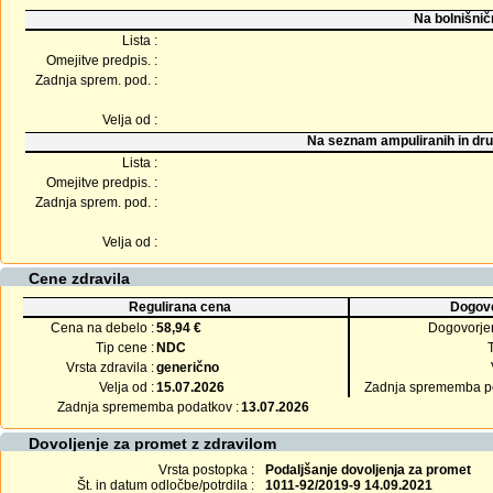
Na bolnišnič
Lista :
Omejitve predpis. :
Zadnja sprem. pod. :
Velja od :
Na seznam ampuliranih in dru
Lista :
Omejitve predpis. :
Zadnja sprem. pod. :
Velja od :
Cene zdravila
Regulirana cena
Dogovo
Cena na debelo :
58,94 €
Dogovorje
Tip cene :
NDC
Vrsta zdravila :
generično
Velja od :
15.07.2026
Zadnja sprememba po
Zadnja sprememba podatkov :
13.07.2026
Dovoljenje za promet z zdravilom
Vrsta postopka :
Podaljšanje dovoljenja za promet
Št. in datum odločbe/potrdila :
1011-92/2019-9 14.09.2021