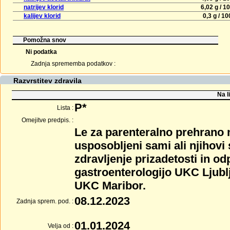
natrijev klorid
6,02 g / 1
kalijev klorid
0,3 g / 1
Pomožna snov
Ni podatka
Zadnja sprememba podatkov :
Razvrstitev zdravila
Na l
P*
Lista :
Omejitve predpis. :
Le za parenteralno prehrano n
usposobljeni sami ali njihovi
zdravljenje prizadetosti in o
gastroenterologijo UKC Ljubl
UKC Maribor.
08.12.2023
Zadnja sprem. pod. :
01.01.2024
Velja od :