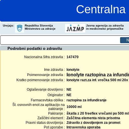
Centralna 
Urejajo:
Republika Slovenija
Javna agencija za zdravila
Ministrstvo za zdravje
in medicinske pripomočke
Podrobni podatki o zdravilu
Nacionalna šifra zdravila :
147470
Ime zdravila :
Ionolyte
Ionolyte raztopina za infundi
Poimenovanje zdravila :
Kratko poimenovanje zdravila :
Ionolyte razt.za inf. vrečka 500 ml 20x
Oglaševanje dovoljeno :
NE
Originator :
NE
Farmacevtska oblika :
raztopina za infundiranje
Št. osnovnih enot za aplikacijo na
10000 ml
pakiranje :
Pakiranje :
škatla z 20 freeflex vrečami po 500 ml
Zaščitni element :
Zaščitna elementa nista prisotna
Pravni status dovoljenja :
Zdravilo z dovoljenjem za promet
Pot uporabe :
Intravenska uporaba