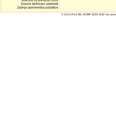
Količina za preračun DDD :
Dnevni definirani odmerek :
Zadnja sprememba podatkov :
© 2012-2014 MZ JAZMP ZZZS NIJZ Vse pravice 