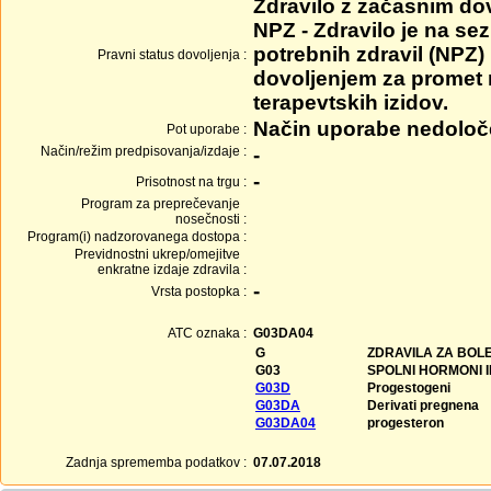
Zdravilo z začasnim do
NPZ - Zdravilo je na se
potrebnih zdravil (NPZ) 
Pravni status dovoljenja :
dovoljenjem za promet
terapevtskih izidov.
Način uporabe nedolo
Pot uporabe :
Način/režim predpisovanja/izdaje :
-
-
Prisotnost na trgu :
Program za preprečevanje
nosečnosti :
Program(i) nadzorovanega dostopa :
Previdnostni ukrep/omejitve
enkratne izdaje zdravila :
-
Vrsta postopka :
ATC oznaka :
G03DA04
G
ZDRAVILA ZA BOLE
G03
SPOLNI HORMONI 
G03D
Progestogeni
G03DA
Derivati pregnena
G03DA04
progesteron
Zadnja sprememba podatkov :
07.07.2018