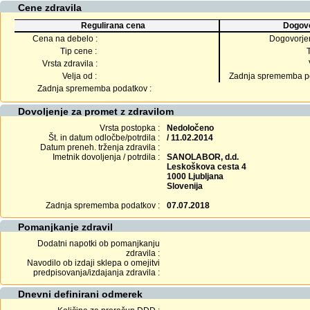
Cene zdravila
Regulirana cena
Dogovo
Cena na debelo :
Dogovorje
Tip cene :
Vrsta zdravila :
Velja od :
Zadnja sprememba po
Zadnja sprememba podatkov :
Dovoljenje za promet z zdravilom
Vrsta postopka :
Nedoločeno
Št. in datum odločbe/potrdila :
/ 11.02.2014
Datum preneh. trženja zdravila :
Imetnik dovoljenja / potrdila :
SANOLABOR, d.d.
Leskoškova cesta 4
1000 Ljubljana
Slovenija
Zadnja sprememba podatkov :
07.07.2018
Pomanjkanje zdravil
Dodatni napotki ob pomanjkanju
zdravila :
Navodilo ob izdaji sklepa o omejitvi
predpisovanja/izdajanja zdravila :
Dnevni definirani odmerek