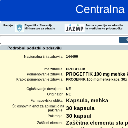
Centralna 
Urejajo:
Republika Slovenija
Javna agencija za zdravila
Ministrstvo za zdravje
in medicinske pripomočke
Podrobni podatki o zdravilu
Nacionalna šifra zdravila :
144466
Ime zdravila :
PROGEFFIK
PROGEFFIK 100 mg mehke 
Poimenovanje zdravila :
Kratko poimenovanje zdravila :
PROGEFFIK 100 mg mehke kaps. 30x
Oglaševanje dovoljeno :
NE
Originator :
NE
Kapsula, mehka
Farmacevtska oblika :
Št. osnovnih enot za aplikacijo na
30 kapsula
pakiranje :
30 kapsul
Pakiranje :
Zaščitna elementa sta p
Zaščitni element :