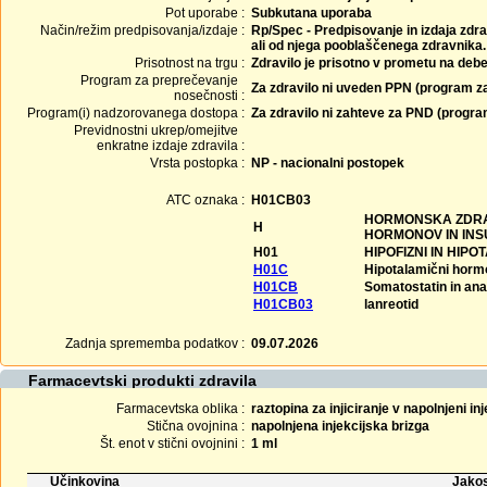
Pot uporabe :
Subkutana uporaba
Način/režim predpisovanja/izdaje :
Rp/Spec - Predpisovanje in izdaja zdra
ali od njega pooblaščenega zdravnika.
Prisotnost na trgu :
Zdravilo je prisotno v prometu na debe
Program za preprečevanje
Za zdravilo ni uveden PPN (program z
nosečnosti :
Program(i) nadzorovanega dostopa :
Za zdravilo ni zahteve za PND (progr
Previdnostni ukrep/omejitve
enkratne izdaje zdravila :
Vrsta postopka :
NP - nacionalni postopek
ATC oznaka :
H01CB03
HORMONSKA ZDRAV
H
HORMONOV IN INS
H01
HIPOFIZNI IN HIP
H01C
Hipotalamični horm
H01CB
Somatostatin in ana
H01CB03
lanreotid
Zadnja sprememba podatkov :
09.07.2026
Farmacevtski produkti zdravila
Farmacevtska oblika :
raztopina za injiciranje v napolnjeni inj
Stična ovojnina :
napolnjena injekcijska brizga
Št. enot v stični ovojnini :
1 ml
Učinkovina
Jakos