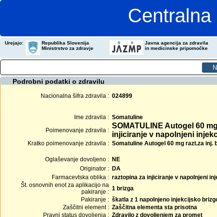
Centralna 
Urejajo:
Republika Slovenija
Javna agencija za zdravila
Ministrstvo za zdravje
in medicinske pripomočke
Podrobni podatki o zdravilu
Nacionalna šifra zdravila :
024899
Ime zdravila :
Somatuline
SOMATULINE Autogel 60 mg 
Poimenovanje zdravila :
injiciranje v napolnjeni injekc
Kratko poimenovanje zdravila :
Somatuline Autogel 60 mg razt.za inj. 
Oglaševanje dovoljeno :
NE
Originator :
DA
Farmacevtska oblika :
raztopina za injiciranje v napolnjeni inj
Št. osnovnih enot za aplikacijo na
1 brizga
pakiranje :
Pakiranje :
škatla z 1 napolnjeno injekcijsko brizgo
Zaščitni element :
Zaščitna elementa sta prisotna
Pravni status dovoljenja :
Zdravilo z dovoljenjem za promet