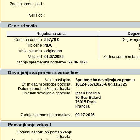
Zadnja sprem. pod. :
Velja od :
Cene zdravila
Regulirana cena
Dogovo
Cena na debelo :
597,79 €
Dogovorje
Tip cene :
NDC
Vrsta zdravila :
originalno
Velja od :
01.07.2026
Zadnja sprememba po
Zadnja sprememba podatkov :
29.06.2026
Dovoljenje za promet z zdravilom
Vrsta postopka :
Sprememba dovoljenja za promet
Št. in datum odločbe/potrdila :
10124-357/2025-6 04.11.2025
Datum preneh. trženja zdravila :
Imetnik dovoljenja / potrdila :
Ipsen Pharma
70 Rue Balard
75015 Paris
Francija
Zadnja sprememba podatkov :
09.07.2026
Pomanjkanje zdravil
Dodatni napotki ob pomanjkanju
zdravila :