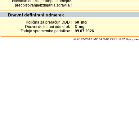
Navodilo ob izdaji sklepa o omejitvi
predpisovanja/izdajanja zdravila :
Dnevni definirani odmerek
Količina za preračun DDD :
60 mg
Dnevni definirani odmerek :
3 mg
Zadnja sprememba podatkov :
09.07.2026
© 2012-2014 MZ JAZMP ZZZS NIJZ Vse pravice 