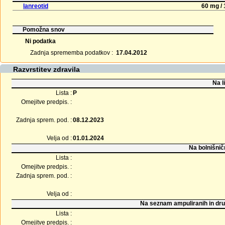
lanreotid
60 mg / 
Pomožna snov
Ni podatka
Zadnja sprememba podatkov :
17.04.2012
Razvrstitev zdravila
Na l
Lista :
P
Omejitve predpis. :
Zadnja sprem. pod. :
08.12.2023
Velja od :
01.01.2024
Na bolnišnič
Lista :
Omejitve predpis. :
Zadnja sprem. pod. :
Velja od :
Na seznam ampuliranih in dru
Lista :
Omejitve predpis. :