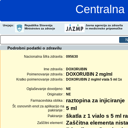
Centralna 
Urejajo:
Republika Slovenija
Javna agencija za zdravila
Ministrstvo za zdravje
in medicinske pripomočke
Podrobni podatki o zdravilu
Nacionalna šifra zdravila :
095630
Ime zdravila :
DOXORUBIN
DOXORUBIN 2 mg/ml
Poimenovanje zdravila :
Kratko poimenovanje zdravila :
DOXORUBIN 2 mg/ml viala 5 ml 1x
Oglaševanje dovoljeno :
NE
Originator :
NE
raztopina za injiciranje
Farmacevtska oblika :
Št. osnovnih enot za aplikacijo na
5 ml
pakiranje :
škatla z 1 vialo s 5 ml r
Pakiranje :
Zaščitna elementa nista
Zaščitni element :