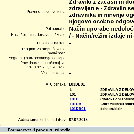
Zdravilo z začasnim do
zdravljenje - Zdravilo 
Pravni status dovoljenja :
zdravnika in mnenja ogo
njegovo osebno odgovo
Način uporabe nedolo
Pot uporabe :
Način/režim predpisovanja/izdaje :
/ - Način/režim izdaje ni
-
Prisotnost na trgu :
Program za preprečevanje
nosečnosti :
Program(i) nadzorovanega dostopa :
Previdnostni ukrep/omejitve
enkratne izdaje zdravila :
-
Vrsta postopka :
ATC oznaka :
L01DB01
L
ZDRAVILA Z DELO
L01
ZDRAVILA Z DELO
L01D
Citotoksični antibio
L01DB
Antraciklinski antib
L01DB01
doksorubicin
Zadnja sprememba podatkov :
07.07.2018
Farmacevtski produkti zdravila