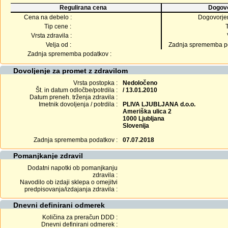
Regulirana cena
Dogovo
Cena na debelo :
Dogovorje
Tip cene :
Vrsta zdravila :
Velja od :
Zadnja sprememba po
Zadnja sprememba podatkov :
Dovoljenje za promet z zdravilom
Vrsta postopka :
Nedoločeno
Št. in datum odločbe/potrdila :
/ 13.01.2010
Datum preneh. trženja zdravila :
Imetnik dovoljenja / potrdila :
PLIVA LJUBLJANA d.o.o.
Ameriška ulica 2
1000 Ljubljana
Slovenija
Zadnja sprememba podatkov :
07.07.2018
Pomanjkanje zdravil
Dodatni napotki ob pomanjkanju
zdravila :
Navodilo ob izdaji sklepa o omejitvi
predpisovanja/izdajanja zdravila :
Dnevni definirani odmerek
Količina za preračun DDD :
Dnevni definirani odmerek :