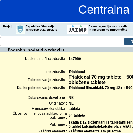
Centralna 
Urejajo:
Republika Slovenija
Javna agencija za zdravila
Ministrstvo za zdravje
in medicinske pripomočke
Podrobni podatki o zdravilu
Nacionalna šifra zdravila :
147960
Ime zdravila :
Trialdecal
Trialdecal 70 mg tablete + 50
Poimenovanje zdravila :
obložene tablete
Kratko poimenovanje zdravila :
Trialdecal film.obl.tbl. 70 mg 12x + 500
Oglaševanje dovoljeno :
NE
Originator :
NE
Farmacevtska oblika :
tableta
Št. osnovnih enot za aplikacijo na
84 tableta
pakiranje :
škatla z 12 zloženkami s tabletami (e
Pakiranje :
6 tablet kalcija/holekalciferola v Al/A
Zaščitni element :
Zaščitna elementa sta prisotna