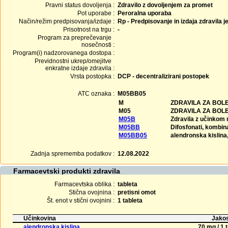
Pravni status dovoljenja :
Zdravilo z dovoljenjem za promet
Pot uporabe :
Peroralna uporaba
Način/režim predpisovanja/izdaje :
Rp - Predpisovanje in izdaja zdravila j
Prisotnost na trgu :
-
Program za preprečevanje
nosečnosti :
Program(i) nadzorovanega dostopa :
Previdnostni ukrep/omejitve
enkratne izdaje zdravila :
Vrsta postopka :
DCP - decentralizirani postopek
ATC oznaka :
M05BB05
M
ZDRAVILA ZA BOL
M05
ZDRAVILA ZA BOLE
M05B
Zdravila z učinkom n
M05BB
Difosfonati, kombin
M05BB05
alendronska kislina,
Zadnja sprememba podatkov :
12.08.2022
Farmacevtski produkti zdravila
Farmacevtska oblika :
tableta
Stična ovojnina :
pretisni omot
Št. enot v stični ovojnini :
1 tableta
Učinkovina
Jakos
alendronska kislina
70 mg / 1 