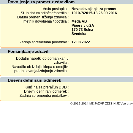
Dovoljenje za promet z zdravilom
Vrsta postopka :
Novo dovoljenje za promet
Št. in datum odločbe/potrdila :
1010-7/2015-13 26.09.2016
Datum preneh. trženja zdravila :
Imetnik dovoljenja / potrdila :
Meda AB
Pipers v g 2A
170 73 Solna
Švedska
Zadnja sprememba podatkov :
12.08.2022
Pomanjkanje zdravil
Dodatni napotki ob pomanjkanju
zdravila :
Navodilo ob izdaji sklepa o omejitvi
predpisovanja/izdajanja zdravila :
Dnevni definirani odmerek
Količina za preračun DDD :
Dnevni definirani odmerek :
Zadnja sprememba podatkov :
© 2012-2014 MZ JAZMP ZZZS NIJZ Vse pravice 