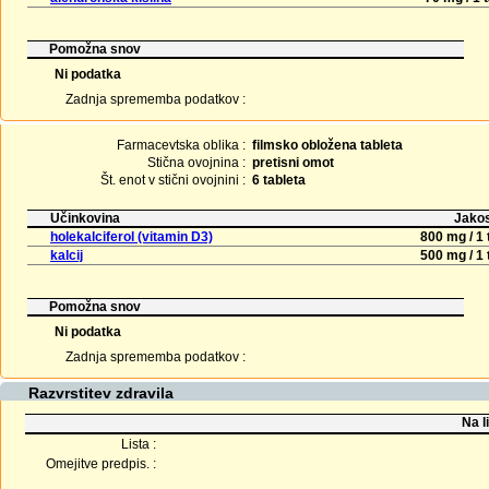
Pomožna snov
Ni podatka
Zadnja sprememba podatkov :
Farmacevtska oblika :
filmsko obložena tableta
Stična ovojnina :
pretisni omot
Št. enot v stični ovojnini :
6 tableta
Učinkovina
Jakos
holekalciferol (vitamin D3)
800 mg / 1 
kalcij
500 mg / 1 
Pomožna snov
Ni podatka
Zadnja sprememba podatkov :
Razvrstitev zdravila
Na l
Lista :
Omejitve predpis. :