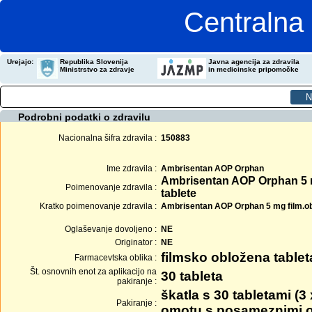
Centralna 
Urejajo:
Republika Slovenija
Javna agencija za zdravila
Ministrstvo za zdravje
in medicinske pripomočke
Podrobni podatki o zdravilu
Nacionalna šifra zdravila :
150883
Ime zdravila :
Ambrisentan AOP Orphan
Ambrisentan AOP Orphan 5 
Poimenovanje zdravila :
tablete
Kratko poimenovanje zdravila :
Ambrisentan AOP Orphan 5 mg film.obl
Oglaševanje dovoljeno :
NE
Originator :
NE
filmsko obložena tablet
Farmacevtska oblika :
Št. osnovnih enot za aplikacijo na
30 tableta
pakiranje :
škatla s 30 tabletami (3
Pakiranje :
omotu s posameznimi o