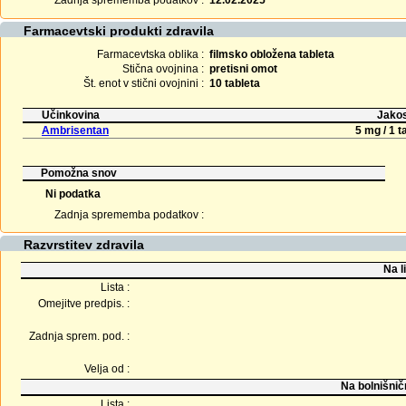
Zadnja sprememba podatkov :
12.02.2025
Farmacevtski produkti zdravila
Farmacevtska oblika :
filmsko obložena tableta
Stična ovojnina :
pretisni omot
Št. enot v stični ovojnini :
10 tableta
Učinkovina
Jakos
Ambrisentan
5 mg / 1 t
Pomožna snov
Ni podatka
Zadnja sprememba podatkov :
Razvrstitev zdravila
Na l
Lista :
Omejitve predpis. :
Zadnja sprem. pod. :
Velja od :
Na bolnišnič
Lista :