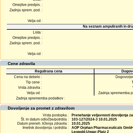
Omejitve predpis. :
Zadnja sprem. pod. :
Velja od :
Na seznam ampuliranih in dru
Lista :
Omejitve predpis. :
Zadnja sprem. pod. :
Velja od :
Cene zdravila
Regulirana cena
Dogovo
Cena na debelo :
Dogovorje
Tip cene :
Vrsta zdravila :
Velja od :
Zadnja sprememba po
Zadnja sprememba podatkov :
Dovoljenje za promet z zdravilom
Vrsta postopka :
Prenehanje veljavnosti dovoljenja z
Št. in datum odločbe/potrdila :
103-127/2024-3 10.01.2025
Datum preneh. trženja zdravila :
10.01.2025
Imetnik dovoljenja / potrdila :
AOP Orphan Pharmaceuticals Gmb
Leopold-Ungar-Platz 2