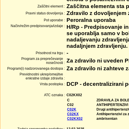
Zaščitna elementa sta p
Zaščitni element :
Zdravilo z dovoljenjem
Pravni status dovoljenja :
Peroralna uporaba
Pot uporabe :
Način/režim predpisovanja/izdaje :
H/Rp - Predpisovanje in 
se uporablja samo v bol
nadaljevanju zdravljenj
nadaljnjem zdravljenju.
-
Prisotnost na trgu :
Program za preprečevanje
Za zdravilo ni uveden 
nosečnosti :
Za zdravilo ni zahteve
Program(i) nadzorovanega dostopa :
Previdnostni ukrep/omejitve
enkratne izdaje zdravila :
DCP - decentralizirani 
Vrsta postopka :
ATC oznaka :
C02KX02
C
ZDRAVILA ZA BOLE
C02
ANTIHIPERTENZIVI
C02K
Drugi antihipertenzi
C02KX
Antihipertenzivi za 
C02KX02
ambrisentan