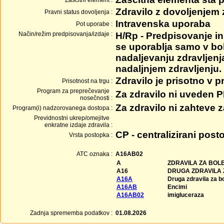
Zaščitni element :
Zdravilo z dovoljenjem
Pravni status dovoljenja :
Intravenska uporaba
Pot uporabe :
Način/režim predpisovanja/izdaje :
H/Rp - Predpisovanje in 
se uporablja samo v bol
nadaljevanju zdravljenj
nadaljnjem zdravljenju.
Zdravilo je prisotno v 
Prisotnost na trgu :
Program za preprečevanje
Za zdravilo ni uveden 
nosečnosti :
Za zdravilo ni zahteve
Program(i) nadzorovanega dostopa :
Previdnostni ukrep/omejitve
enkratne izdaje zdravila :
CP - centralizirani post
Vrsta postopka :
ATC oznaka :
A16AB02
A
ZDRAVILA ZA BOLE
A16
DRUGA ZDRAVILA 
A16A
Druga zdravila za b
A16AB
Encimi
A16AB02
imigluceraza
Zadnja sprememba podatkov :
01.08.2026