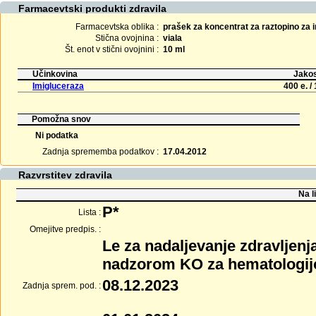
Farmacevtski produkti zdravila
Farmacevtska oblika :
prašek za koncentrat za raztopino za i
Stična ovojnina :
viala
Št. enot v stični ovojnini :
10 ml
Učinkovina
Jakos
Imigluceraza
400 e. / 
Pomožna snov
Ni podatka
Zadnja sprememba podatkov :
17.04.2012
Razvrstitev zdravila
Na l
P*
Lista :
Omejitve predpis. :
Le za nadaljevanje zdravljen
nadzorom KO za hematologijo 
08.12.2023
Zadnja sprem. pod. :