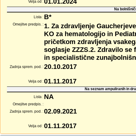
01.01.2024
Velja od :
Na bolnišnič
B*
Lista :
Omejitve predpis. :
1. Za zdravljenje Gaucherjeve
KO za hematologijo in Pediat
pričetkom zdravljenja vsakeg
soglasje ZZZS.2. Zdravilo se 
in specialistične zunajbolnišn
20.10.2017
Zadnja sprem. pod. :
01.11.2017
Velja od :
Na seznam ampuliranih in dru
NA
Lista :
Omejitve predpis. :
02.09.2021
Zadnja sprem. pod. :
01.11.2017
Velja od :