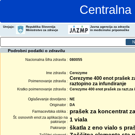
Centralna 
Urejajo:
Republika Slovenija
Javna agencija za zdravila
Ministrstvo za zdravje
in medicinske pripomočke
Podrobni podatki o zdravilu
Nacionalna šifra zdravila :
080055
Ime zdravila :
Cerezyme
Cerezyme 400 enot prašek za
Poimenovanje zdravila :
raztopino za infundiranje
Kratko poimenovanje zdravila :
Cerezyme 400 enot prašek za razt.za in
Oglaševanje dovoljeno :
NE
Originator :
DA
prašek za koncentrat za
Farmacevtska oblika :
Št. osnovnih enot za aplikacijo na
1 viala
pakiranje :
škatla z eno vialo s pr
Pakiranje :
Zaščitna elementa sta p