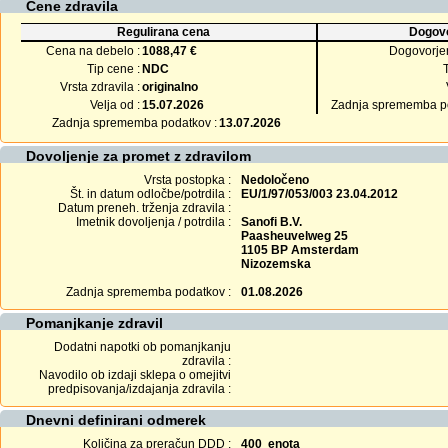
Cene zdravila
Regulirana cena
Dogovo
Cena na debelo :
1088,47 €
Dogovorje
Tip cene :
NDC
Vrsta zdravila :
originalno
Velja od :
15.07.2026
Zadnja sprememba po
Zadnja sprememba podatkov :
13.07.2026
Dovoljenje za promet z zdravilom
Vrsta postopka :
Nedoločeno
Št. in datum odločbe/potrdila :
EU/1/97/053/003 23.04.2012
Datum preneh. trženja zdravila :
Imetnik dovoljenja / potrdila :
Sanofi B.V.
Paasheuvelweg 25
1105 BP Amsterdam
Nizozemska
Zadnja sprememba podatkov :
01.08.2026
Pomanjkanje zdravil
Dodatni napotki ob pomanjkanju
zdravila :
Navodilo ob izdaji sklepa o omejitvi
predpisovanja/izdajanja zdravila :
Dnevni definirani odmerek
Količina za preračun DDD :
400 enota