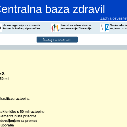
entralna baza zdravil
Zadnja osvežite
Javna agencija za zdravila
Zavod za zdravstveno
Nacionalni in
in medicinske pripomočke
zavarovanje Slovenije
za javno zdr
EX
50 ml
kapljice, raztopina
tekleničko s 50 ml raztopine
elementa nista prisotna
z dovoljenjem za promet
 uporaba