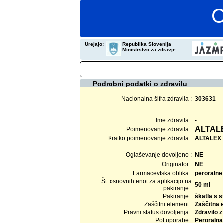
C
Urejajo:
Republika Slovenija
Ministrstvo za zdravje
Podrobni podatki o zdravilu
Nacionalna šifra zdravila :
303631
Ime zdravila :
-
ALTAL
Poimenovanje zdravila :
Kratko poimenovanje zdravila :
ALTALEX 
Oglaševanje dovoljeno :
NE
Originator :
NE
Farmacevtska oblika :
peroralne 
Št. osnovnih enot za aplikacijo na
50 ml
pakiranje :
Pakiranje :
škatla s s
Zaščitni element :
Zaščitna 
Pravni status dovoljenja :
Zdravilo 
Pot uporabe :
Peroralna