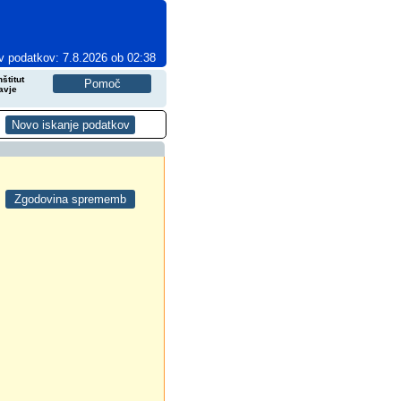
v podatkov: 7.8.2026 ob 02:38
štitut
avje