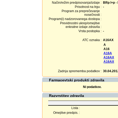
Način/režim predpisovanja/izdaje :
BRp l+p - 
Prisotnost na trgu :
-
Program za preprečevanje
nosečnosti :
Program(i) nadzorovanega dostopa :
Previdnostni ukrep/omejitve
enkratne izdaje zdravila :
Vrsta postopka :
-
ATC oznaka :
A16AX
A
A16
A16A
A16AX
A16AX
Zadnja sprememba podatkov :
30.04.201
Farmacevtski produkti zdravila
Ni podatkov.
Razvrstitev zdravila
Lista :
Omejitve predpis. :