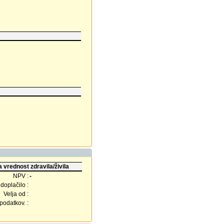
 vrednost zdravila/živila
NPV :
-
doplačilo :
Velja od :
odatkov. :