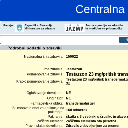
Centralna 
Urejajo:
Republika Slovenija
Javna agencija za zdravila
Ministrstvo za zdravje
in medicinske pripomočke
Podrobni podatki o zdravilu
Nacionalna šifra zdravila :
150022
Ime zdravila :
Testarzon
Testarzon 23 mg/pritisk tran
Poimenovanje zdravila :
Testarzon 23 mg/pritisk transdermal.g
Kratko poimenovanje zdravila :
3x
Oglaševanje dovoljeno :
NE
Originator :
NE
Farmacevtska oblika :
transdermalni gel
Št. osnovnih enot za aplikacijo na
168 odmerek
pakiranje :
Pakiranje :
škatla s 3 vsebniki s črpalko in glavo
Zaščitni element :
Zaščitna elementa sta prisotna
Pravni status dovoljenja :
Zdravilo z dovoljenjem za promet