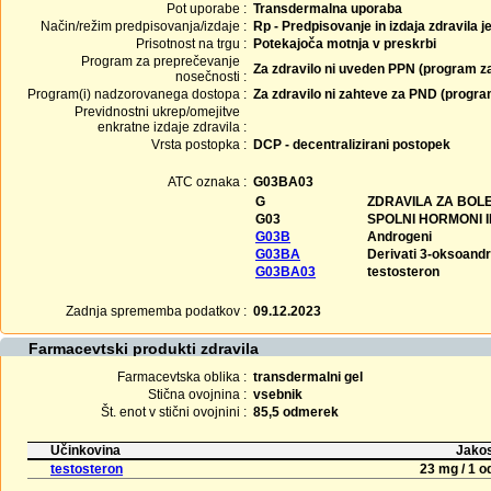
Pot uporabe :
Transdermalna uporaba
Način/režim predpisovanja/izdaje :
Rp - Predpisovanje in izdaja zdravila j
Prisotnost na trgu :
Potekajoča motnja v preskrbi
Program za preprečevanje
Za zdravilo ni uveden PPN (program z
nosečnosti :
Program(i) nadzorovanega dostopa :
Za zdravilo ni zahteve za PND (progr
Previdnostni ukrep/omejitve
enkratne izdaje zdravila :
Vrsta postopka :
DCP - decentralizirani postopek
ATC oznaka :
G03BA03
G
ZDRAVILA ZA BOLE
G03
SPOLNI HORMONI 
G03B
Androgeni
G03BA
Derivati 3-oksoand
G03BA03
testosteron
Zadnja sprememba podatkov :
09.12.2023
Farmacevtski produkti zdravila
Farmacevtska oblika :
transdermalni gel
Stična ovojnina :
vsebnik
Št. enot v stični ovojnini :
85,5 odmerek
Učinkovina
Jakos
testosteron
23 mg / 1 