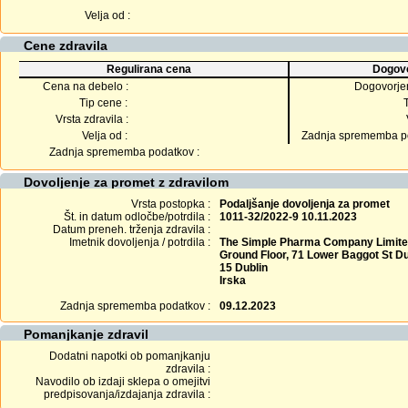
Velja od :
Cene zdravila
Regulirana cena
Dogovo
Cena na debelo :
Dogovorje
Tip cene :
Vrsta zdravila :
Velja od :
Zadnja sprememba po
Zadnja sprememba podatkov :
Dovoljenje za promet z zdravilom
Vrsta postopka :
Podaljšanje dovoljenja za promet
Št. in datum odločbe/potrdila :
1011-32/2022-9 10.11.2023
Datum preneh. trženja zdravila :
Imetnik dovoljenja / potrdila :
The Simple Pharma Company Limit
Ground Floor, 71 Lower Baggot St D
15 Dublin
Irska
Zadnja sprememba podatkov :
09.12.2023
Pomanjkanje zdravil
Dodatni napotki ob pomanjkanju
zdravila :
Navodilo ob izdaji sklepa o omejitvi
predpisovanja/izdajanja zdravila :