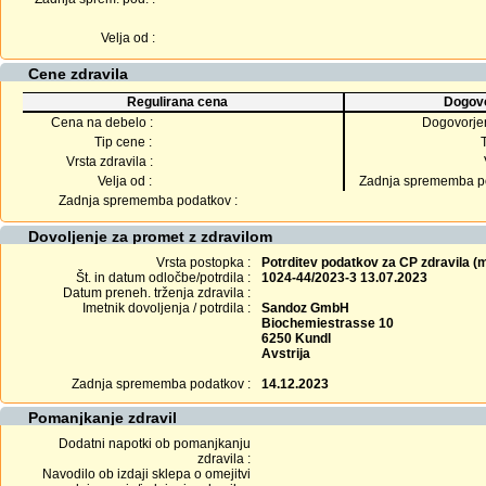
Velja od :
Cene zdravila
Regulirana cena
Dogovo
Cena na debelo :
Dogovorje
Tip cene :
Vrsta zdravila :
Velja od :
Zadnja sprememba po
Zadnja sprememba podatkov :
Dovoljenje za promet z zdravilom
Vrsta postopka :
Potrditev podatkov za CP zdravila 
Št. in datum odločbe/potrdila :
1024-44/2023-3 13.07.2023
Datum preneh. trženja zdravila :
Imetnik dovoljenja / potrdila :
Sandoz GmbH
Biochemiestrasse 10
6250 Kundl
Avstrija
Zadnja sprememba podatkov :
14.12.2023
Pomanjkanje zdravil
Dodatni napotki ob pomanjkanju
zdravila :
Navodilo ob izdaji sklepa o omejitvi