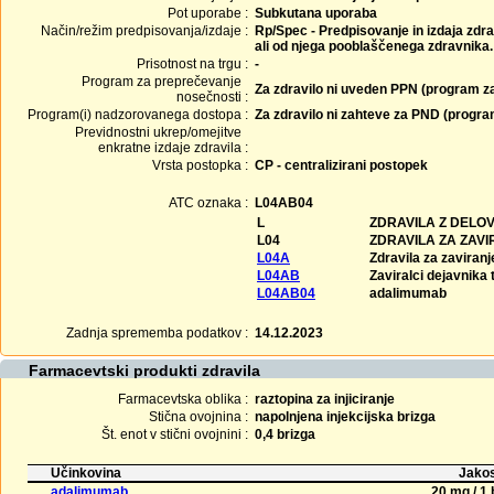
Pot uporabe :
Subkutana uporaba
Način/režim predpisovanja/izdaje :
Rp/Spec - Predpisovanje in izdaja zdra
ali od njega pooblaščenega zdravnika.
Prisotnost na trgu :
-
Program za preprečevanje
Za zdravilo ni uveden PPN (program z
nosečnosti :
Program(i) nadzorovanega dostopa :
Za zdravilo ni zahteve za PND (progr
Previdnostni ukrep/omejitve
enkratne izdaje zdravila :
Vrsta postopka :
CP - centralizirani postopek
ATC oznaka :
L04AB04
L
ZDRAVILA Z DELO
L04
ZDRAVILA ZA ZAV
L04A
Zdravila za zaviran
L04AB
Zaviralci dejavnika
L04AB04
adalimumab
Zadnja sprememba podatkov :
14.12.2023
Farmacevtski produkti zdravila
Farmacevtska oblika :
raztopina za injiciranje
Stična ovojnina :
napolnjena injekcijska brizga
Št. enot v stični ovojnini :
0,4 brizga
Učinkovina
Jakos
adalimumab
20 mg / 1 