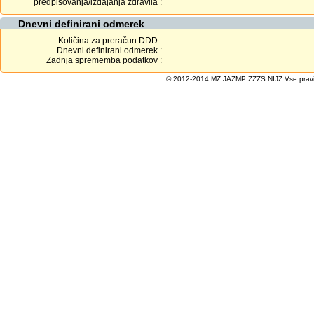
predpisovanja/izdajanja zdravila :
Dnevni definirani odmerek
Količina za preračun DDD :
Dnevni definirani odmerek :
Zadnja sprememba podatkov :
© 2012-2014 MZ JAZMP ZZZS NIJZ Vse pravice 