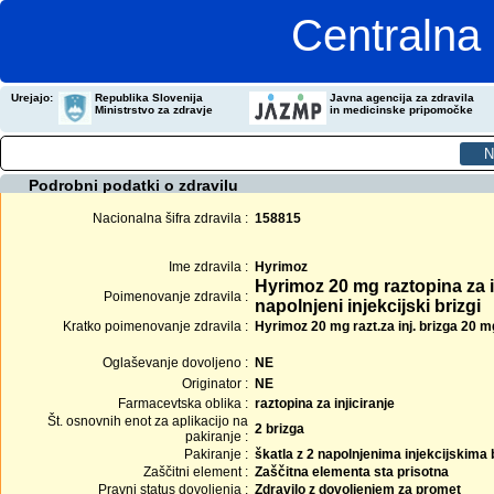
Centralna 
Urejajo:
Republika Slovenija
Javna agencija za zdravila
Ministrstvo za zdravje
in medicinske pripomočke
Podrobni podatki o zdravilu
Nacionalna šifra zdravila :
158815
Ime zdravila :
Hyrimoz
Hyrimoz 20 mg raztopina za in
Poimenovanje zdravila :
napolnjeni injekcijski brizgi
Kratko poimenovanje zdravila :
Hyrimoz 20 mg razt.za inj. brizga 20 m
Oglaševanje dovoljeno :
NE
Originator :
NE
Farmacevtska oblika :
raztopina za injiciranje
Št. osnovnih enot za aplikacijo na
2 brizga
pakiranje :
Pakiranje :
škatla z 2 napolnjenima injekcijskima
Zaščitni element :
Zaščitna elementa sta prisotna
Pravni status dovoljenja :
Zdravilo z dovoljenjem za promet