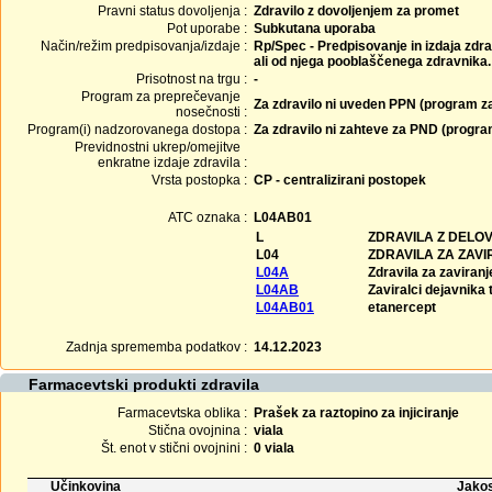
Pravni status dovoljenja :
Zdravilo z dovoljenjem za promet
Pot uporabe :
Subkutana uporaba
Način/režim predpisovanja/izdaje :
Rp/Spec - Predpisovanje in izdaja zdra
ali od njega pooblaščenega zdravnika.
Prisotnost na trgu :
-
Program za preprečevanje
Za zdravilo ni uveden PPN (program z
nosečnosti :
Program(i) nadzorovanega dostopa :
Za zdravilo ni zahteve za PND (progr
Previdnostni ukrep/omejitve
enkratne izdaje zdravila :
Vrsta postopka :
CP - centralizirani postopek
ATC oznaka :
L04AB01
L
ZDRAVILA Z DELO
L04
ZDRAVILA ZA ZAV
L04A
Zdravila za zaviran
L04AB
Zaviralci dejavnika
L04AB01
etanercept
Zadnja sprememba podatkov :
14.12.2023
Farmacevtski produkti zdravila
Farmacevtska oblika :
Prašek za raztopino za injiciranje
Stična ovojnina :
viala
Št. enot v stični ovojnini :
0 viala
Učinkovina
Jakos