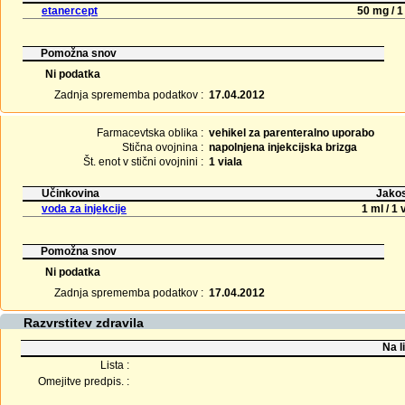
etanercept
50 mg / 1
Pomožna snov
Ni podatka
Zadnja sprememba podatkov :
17.04.2012
Farmacevtska oblika :
vehikel za parenteralno uporabo
Stična ovojnina :
napolnjena injekcijska brizga
Št. enot v stični ovojnini :
1 viala
Učinkovina
Jakos
voda za injekcije
1 ml / 1 
Pomožna snov
Ni podatka
Zadnja sprememba podatkov :
17.04.2012
Razvrstitev zdravila
Na l
Lista :
Omejitve predpis. :