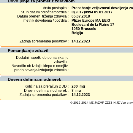
Dovoljenje za promet z zdravilom
Vrsta postopka :
Prenehanje veljavnosti dovoljenja z
Št. in datum odločbe/potrdila :
C(2017)8994 05.01.2017
Datum preneh. trženja zdravila :
05.07.2018
Imetnik dovoljenja / potrdila :
Pfizer Europe MA EEIG
Boulevard de la Plaine 17
1050 Brussels
Belgija
Zadnja sprememba podatkov :
14.12.2023
Pomanjkanje zdravil
Dodatni napotki ob pomanjkanju
zdravila :
Navodilo ob izdaji sklepa o omejitvi
predpisovanja/izdajanja zdravila :
Dnevni definirani odmerek
Količina za preračun DDD :
200 mg
Dnevni definirani odmerek :
7 mg
Zadnja sprememba podatkov :
14.12.2023
© 2012-2014 MZ JAZMP ZZZS NIJZ Vse pravice 