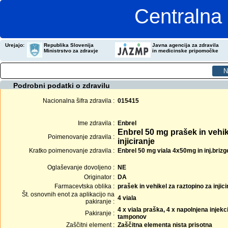
Centralna 
Urejajo:
Republika Slovenija
Javna agencija za zdravila
Ministrstvo za zdravje
in medicinske pripomočke
Podrobni podatki o zdravilu
Nacionalna šifra zdravila :
015415
Ime zdravila :
Enbrel
Enbrel 50 mg prašek in vehik
Poimenovanje zdravila :
injiciranje
Kratko poimenovanje zdravila :
Enbrel 50 mg viala 4x50mg in inj.brizg
Oglaševanje dovoljeno :
NE
Originator :
DA
Farmacevtska oblika :
prašek in vehikel za raztopino za injici
Št. osnovnih enot za aplikacijo na
4 viala
pakiranje :
4 x viala praška, 4 x napolnjena injekci
Pakiranje :
tamponov
Zaščitni element :
Zaščitna elementa nista prisotna