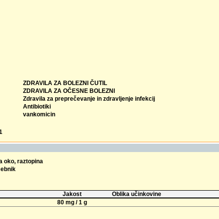
ZDRAVILA ZA BOLEZNI ČUTIL
ZDRAVILA ZA OČESNE BOLEZNI
Zdravila za preprečevanje in zdravljenje infekcij
Antibiotiki
vankomicin
1
a oko, raztopina
sebnik
Jakost
Oblika učinkovine
80 mg / 1 g