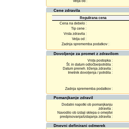
Velja od :
Cene zdravila
Regulirana cena
Cena na debelo :
Tip cene :
Vrsta zdravila :
Velja od :
Zadnja sprememba podatkov :
Dovoljenje za promet z zdravilom
Vrsta postopka :
Št. in datum odločbe/potrdila :
Datum preneh. trženja zdravila :
Imetnik dovoljenja / potrdila :
Zadnja sprememba podatkov :
Pomanjkanje zdravil
Dodatni napotki ob pomanjkanju
zdravila :
Navodilo ob izdaji sklepa o omejitvi
predpisovanja/izdajanja zdravila :
Dnevni definirani odmerek