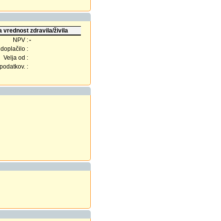
 vrednost zdravila/živila
NPV :
-
doplačilo :
Velja od :
odatkov. :