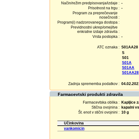
Način/režim predpisovanja/izdaje :
-
Prisotnost na trgu :
-
Program za preprečevanje
nosečnosti :
Program(i) nadzorovanega dostopa :
Previdnostni ukrep/omejitve
enkratne izdaje zdravila :
Vrsta postopka :
-
ATC oznaka :
S01AA28
S
S01
S01A
S01AA
S01AA28
Zadnja sprememba podatkov :
04.02.202
Farmacevtski produkti zdravila
Farmacevtska oblika :
Kapljice z
Stična ovojnina :
kapalni v
Št. enot v stični ovojnini :
10 g
Učinkovina
vankomicin