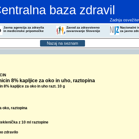
entralna baza zdravil
Zadnja osvežite
Javna agencija za zdravila
Zavod za zdravstveno
Nacionalni in
in medicinske pripomočke
zavarovanje Slovenije
za javno zdr
CIN
cin 8% kapljice za oko in uho, raztopina
 8% kapljice za oko in uho razt. 10 g
a oko, raztopina
teklenička z 10 ml raztopine
no zdravilo