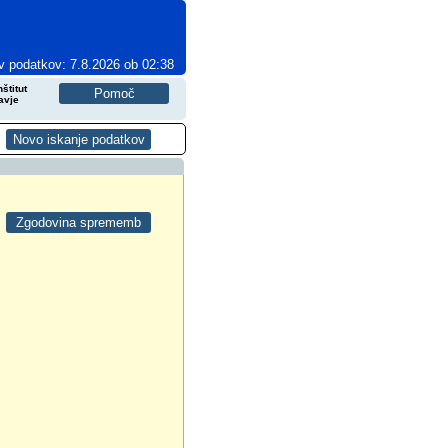
v podatkov: 7.8.2026 ob 02:38
štitut
avje