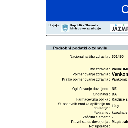
C
Urejajo:
Republika Slovenija
Ministrstvo za zdravje
Podrobni podatki o zdravilu
Nacionalna šifra zdravila :
601490
Ime zdravila :
VANKOMI
Vankomi
Poimenovanje zdravila :
Kratko poimenovanje zdravila :
Vankomicin
Oglaševanje dovoljeno :
NE
Originator :
DA
Farmacevtska oblika :
Kapljice z
Št. osnovnih enot za aplikacijo na
10 g
pakiranje :
Pakiranje :
kapalna s
Zaščitni element :
-
Pravni status dovoljenja :
Magistral
Pot uporabe :