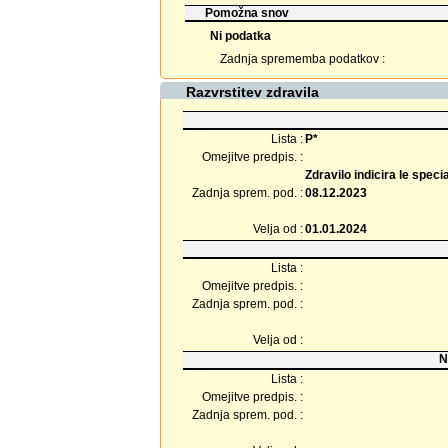
Pomožna snov
Ni podatka
Zadnja sprememba podatkov :
Razvrstitev zdravila
Lista :
P*
Omejitve predpis. :
Zdravilo indicira le specia
Zadnja sprem. pod. :
08.12.2023
Velja od :
01.01.2024
Lista :
Omejitve predpis. :
Zadnja sprem. pod. :
Velja od :
N
Lista :
Omejitve predpis. :
Zadnja sprem. pod. :