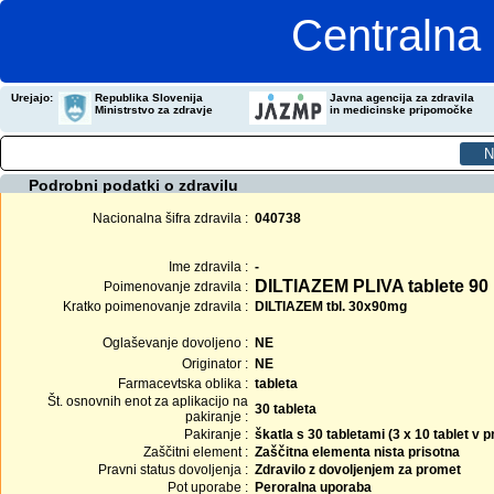
Centralna 
Urejajo:
Republika Slovenija
Javna agencija za zdravila
Ministrstvo za zdravje
in medicinske pripomočke
Podrobni podatki o zdravilu
Nacionalna šifra zdravila :
040738
Ime zdravila :
-
DILTIAZEM PLIVA tablete 90
Poimenovanje zdravila :
Kratko poimenovanje zdravila :
DILTIAZEM tbl. 30x90mg
Oglaševanje dovoljeno :
NE
Originator :
NE
Farmacevtska oblika :
tableta
Št. osnovnih enot za aplikacijo na
30 tableta
pakiranje :
Pakiranje :
škatla s 30 tabletami (3 x 10 tablet v
Zaščitni element :
Zaščitna elementa nista prisotna
Pravni status dovoljenja :
Zdravilo z dovoljenjem za promet
Pot uporabe :
Peroralna uporaba