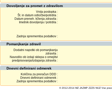
Dovoljenje za promet z zdravilom
Vrsta postopka :
Št. in datum odločbe/potrdila :
Datum preneh. trženja zdravila :
Imetnik dovoljenja / potrdila :
Zadnja sprememba podatkov :
Pomanjkanje zdravil
Dodatni napotki ob pomanjkanju
zdravila :
Navodilo ob izdaji sklepa o omejitvi
predpisovanja/izdajanja zdravila :
Dnevni definirani odmerek
Količina za preračun DDD :
Dnevni definirani odmerek :
Zadnja sprememba podatkov :
© 2012-2014 MZ JAZMP ZZZS NIJZ Vse pravice 