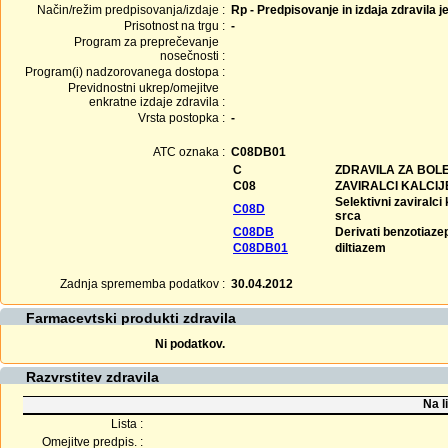
Način/režim predpisovanja/izdaje :
Rp - Predpisovanje in izdaja zdravila j
Prisotnost na trgu :
-
Program za preprečevanje
nosečnosti :
Program(i) nadzorovanega dostopa :
Previdnostni ukrep/omejitve
enkratne izdaje zdravila :
Vrsta postopka :
-
ATC oznaka :
C08DB01
C
ZDRAVILA ZA BOLE
C08
ZAVIRALCI KALCI
Selektivni zaviralc
C08D
srca
C08DB
Derivati benzotiaze
C08DB01
diltiazem
Zadnja sprememba podatkov :
30.04.2012
Farmacevtski produkti zdravila
Ni podatkov.
Razvrstitev zdravila
Na l
Lista :
Omejitve predpis. :