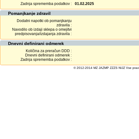
Zadnja sprememba podatkov :
01.02.2025
Pomanjkanje zdravil
Dodatni napotki ob pomanjkanju
zdravila :
Navodilo ob izdaji sklepa o omejitvi
predpisovanja/izdajanja zdravila :
Dnevni definirani odmerek
Količina za preračun DDD :
Dnevni definirani odmerek :
Zadnja sprememba podatkov :
© 2012-2014 MZ JAZMP ZZZS NIJZ Vse pravice 