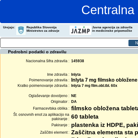
Centralna 
Urejajo:
Republika Slovenija
Javna agencija za zdravila
Ministrstvo za zdravje
in medicinske pripomočke
Podrobni podatki o zdravilu
Nacionalna šifra zdravila :
145938
Ime zdravila :
Inlyta
Inlyta 7 mg filmsko obložene
Poimenovanje zdravila :
Kratko poimenovanje zdravila :
Inlyta 7 mg film.obl.tbl. 60x
Oglaševanje dovoljeno :
NE
Originator :
DA
filmsko obložena tablet
Farmacevtska oblika :
Št. osnovnih enot za aplikacijo na
60 tableta
pakiranje :
plastenka iz HDPE, paki
Pakiranje :
Zaščitna elementa sta p
Zaščitni element :