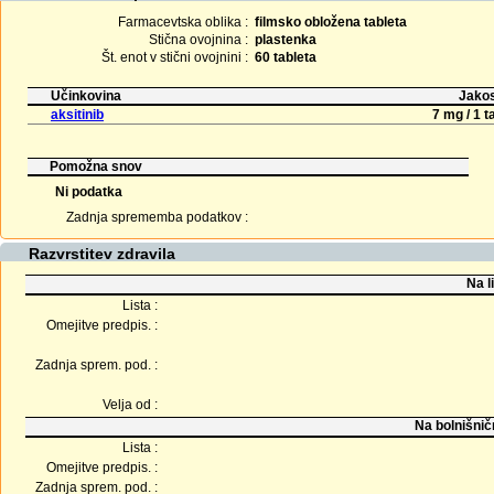
Farmacevtska oblika :
filmsko obložena tableta
Stična ovojnina :
plastenka
Št. enot v stični ovojnini :
60 tableta
Učinkovina
Jakos
aksitinib
7 mg / 1 t
Pomožna snov
Ni podatka
Zadnja sprememba podatkov :
Razvrstitev zdravila
Na l
Lista :
Omejitve predpis. :
Zadnja sprem. pod. :
Velja od :
Na bolnišnič
Lista :
Omejitve predpis. :
Zadnja sprem. pod. :