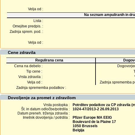
Velja od :
Na seznam ampuliranih in dru
Lista :
Omejitve predpis. :
Zadnja sprem. pod. :
Velja od :
Cene zdravila
Regulirana cena
Dogovo
Cena na debelo :
Dogovorje
Tip cene :
Vrsta zdravila :
Velja od :
Zadnja sprememba po
Zadnja sprememba podatkov :
Dovoljenje za promet z zdravilom
Vrsta postopka :
Potrditev podatkov za CP zdravila 
Št. in datum odločbe/potrdila :
1024-47/2013-2 26.09.2013
Datum preneh. trženja zdravila :
Imetnik dovoljenja / potrdila :
Pfizer Europe MA EEIG
Boulevard de la Plaine 17
1050 Brussels
Belgija