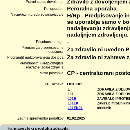
Zdravilo z dovoljenjem
Pravni status dovoljenja :
Peroralna uporaba
Pot uporabe :
Način/režim predpisovanja/izdaje :
H/Rp - Predpisovanje in 
se uporablja samo v bol
nadaljevanju zdravljenj
nadaljnjem zdravljenju.
-
Prisotnost na trgu :
Program za preprečevanje
Za zdravilo ni uveden 
nosečnosti :
Za zdravilo ni zahteve
Program(i) nadzorovanega dostopa :
Previdnostni ukrep/omejitve
enkratne izdaje zdravila :
CP - centralizirani post
Vrsta postopka :
ATC oznaka :
L01EK01
L
ZDRAVILA Z DELO
L01
ZDRAVILA Z DELO
L01E
ZAVIRALCI PROTEI
L01EK
Zaviralci tirozin kin
L01EK01
aksitinib
Zadnja sprememba podatkov :
01.02.2025
Farmacevtski produkti zdravila