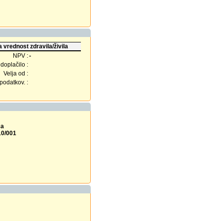
 vrednost zdravila/živila
NPV :
-
doplačilo :
Velja od :
odatkov. :
ca
10/001