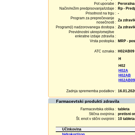
Pot uporabe :
Peroralna
Način/režim predpisovanja/izdaje :
Rp - Predp
Prisotnost na trgu :
-
Program za preprečevanje
Za zdravi
nosečnosti :
Program(i) nadzorovanega dostopa :
Za zdravi
Previdnostni ukrep/omejitve
enkratne izdaje zdravila :
Vrsta postopka :
MRP - pos
ATC oznaka :
H02AB09
H
H02
H02A
H02AB
H02AB09
Zadnja sprememba podatkov :
16.01.202
Farmacevtski produkti zdravila
Farmacevtska oblika :
tableta
Stična ovojnina :
pretisni 
Št. enot v stični ovojnini :
10 tableta
Učinkovina
hidrokortizon