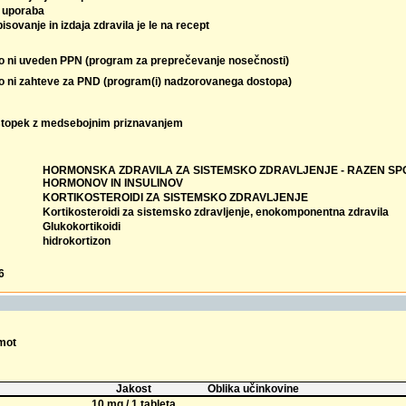
 uporaba
isovanje in izdaja zdravila je le na recept
lo ni uveden PPN (program za preprečevanje nosečnosti)
lo ni zahteve za PND (program(i) nadzorovanega dostopa)
topek z medsebojnim priznavanjem
HORMONSKA ZDRAVILA ZA SISTEMSKO ZDRAVLJENJE - RAZEN SP
HORMONOV IN INSULINOV
KORTIKOSTEROIDI ZA SISTEMSKO ZDRAVLJENJE
Kortikosteroidi za sistemsko zdravljenje, enokomponentna zdravila
Glukokortikoidi
hidrokortizon
6
omot
Jakost
Oblika učinkovine
10 mg / 1 tableta