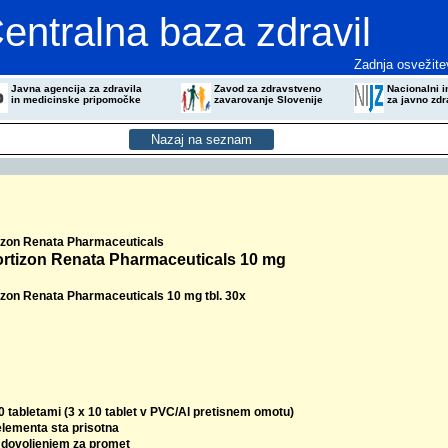
entralna baza zdravil
Zadnja osvežite
Javna agencija za zdravila
Zavod za zdravstveno
Nacionalni in
in medicinske pripomočke
zavarovanje Slovenije
za javno zdr
izon Renata Pharmaceuticals
ortizon Renata Pharmaceuticals 10 mg
izon Renata Pharmaceuticals 10 mg tbl. 30x
0 tabletami (3 x 10 tablet v PVC/Al pretisnem omotu)
elementa sta prisotna
z dovoljenjem za promet