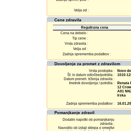
Velja od :
Cene zdravila
Regulirana cena
Cena na debelo :
Tip cene :
Vrsta zdravila :
Velja od :
Zadnja sprememba podatkov :
Dovoljenje za promet z zdravilom
Vrsta postopka :
Novo do
Št. in datum odločbe/potrdila :
1010-12
Datum preneh. trženja zdravila :
Imetnik dovoljenja / potrdila :
Renata 
12 Crow
A91 NN2
Irska
Zadnja sprememba podatkov :
16.01.2
Pomanjkanje zdravil
Dodatni napotki ob pomanjkanju
zdravila :
Navodilo ob izdaji sklepa o omejitvi