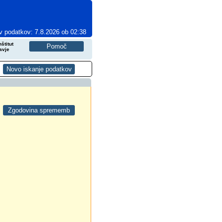
v podatkov: 7.8.2026 ob 02:38
štitut
avje