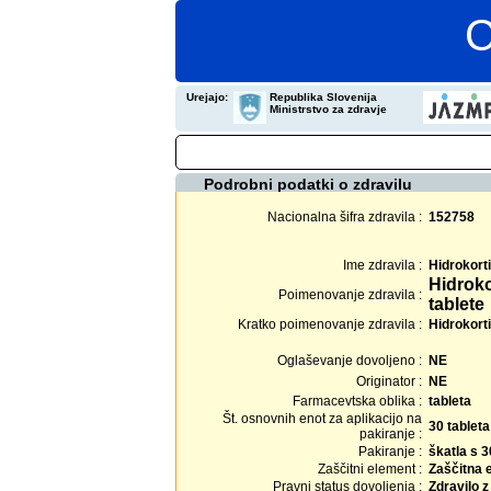
C
Urejajo:
Republika Slovenija
Ministrstvo za zdravje
Podrobni podatki o zdravilu
Nacionalna šifra zdravila :
152758
Ime zdravila :
Hidrokort
Hidrok
Poimenovanje zdravila :
tablete
Kratko poimenovanje zdravila :
Hidrokort
Oglaševanje dovoljeno :
NE
Originator :
NE
Farmacevtska oblika :
tableta
Št. osnovnih enot za aplikacijo na
30 tableta
pakiranje :
Pakiranje :
škatla s 3
Zaščitni element :
Zaščitna 
Pravni status dovoljenja :
Zdravilo 