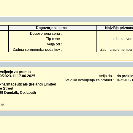
Dogovorjena cena
Najvišja priznana
Dogovorjena cena :
Tip cene :
Informativno 
Velja od :
Zadnja sprememba podatkov :
Zadnja sprememba p
voljenje za promet
0/2023-11 17.06.2025
Velja do :
do prekli
Številka dovoljenja za promet :
H/25/032
Pharmaceuticals (Ireland) Limited
e Street
9 Dundalk, Co. Louth
026