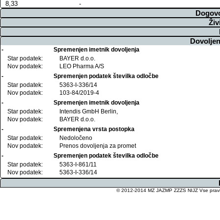
8,33
-
Dogovo
Živ
Dovoljen
-
Spremenjen imetnik dovoljenja
Star podatek:
BAYER d.o.o.
Nov podatek:
LEO Pharma A/S
-
Spremenjen podatek številka odločbe
Star podatek:
5363-I-336/14
Nov podatek:
103-84/2019-4
-
Spremenjen imetnik dovoljenja
Star podatek:
Intendis GmbH Berlin,
Nov podatek:
BAYER d.o.o.
-
Spremenjena vrsta postopka
Star podatek:
Nedoločeno
Nov podatek:
Prenos dovoljenja za promet
-
Spremenjen podatek številka odločbe
Star podatek:
5363-I-861/11
Nov podatek:
5363-I-336/14
© 2012-2014 MZ JAZMP ZZZS NIJZ Vse pravice 