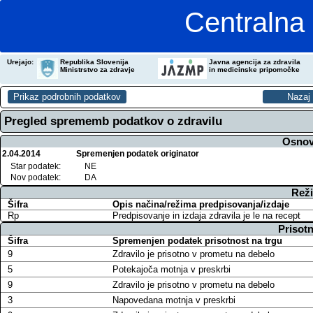
Centralna 
Urejajo:
Republika Slovenija
Javna agencija za zdravila
Ministrstvo za zdravje
in medicinske pripomočke
Pregled sprememb podatkov o zdravilu
Osnov
2.04.2014
Spremenjen podatek originator
Star podatek:
NE
Nov podatek:
DA
Reži
Šifra
Opis načina/režima predpisovanja/izdaje
Rp
Predpisovanje in izdaja zdravila je le na recept
Prisotn
Šifra
Spremenjen podatek prisotnost na trgu
9
Zdravilo je prisotno v prometu na debelo
5
Potekajoča motnja v preskrbi
9
Zdravilo je prisotno v prometu na debelo
3
Napovedana motnja v preskrbi