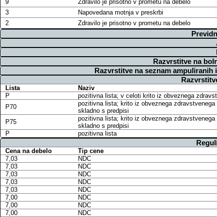
9
Zdravilo je prisotno v prometu na debelo
3
Napovedana motnja v preskrbi
2
Zdravilo je prisotno v prometu na debelo
Previdn
Razvrstitve na bol
Razvrstitve na seznam ampuliranih 
Razvrstitv
Lista
Naziv
P
pozitivna lista; v celoti krito iz obveznega zdra
pozitivna lista; krito iz obveznega zdravstvenega
P70
skladno s predpisi
pozitivna lista; krito iz obveznega zdravstvenega
P75
skladno s predpisi
P
pozitivna lista
Regul
Cena na debelo
Tip cene
7,03
NDC
7,03
NDC
7,03
NDC
7,03
NDC
7,03
NDC
7,00
NDC
7,00
NDC
7,00
NDC