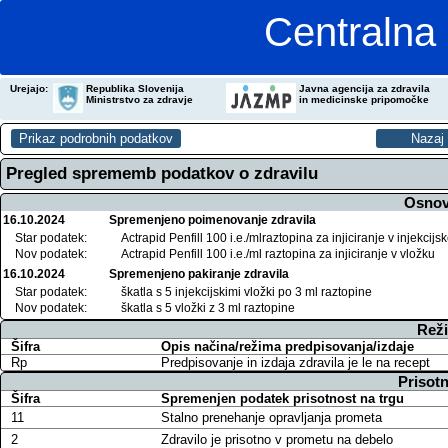
Centralna 
Urejajo:
Republika Slovenija
Javna agencija za zdravila
Ministrstvo za zdravje
in medicinske pripomočke
Pregled sprememb podatkov o zdravilu
Osnov
16.10.2024
Spremenjeno poimenovanje zdravila
Star podatek:
Actrapid Penfill 100 i.e./mlraztopina za injiciranje v injekcij
Nov podatek:
Actrapid Penfill 100 i.e./ml raztopina za injiciranje v vložku
16.10.2024
Spremenjeno pakiranje zdravila
Star podatek:
škatla s 5 injekcijskimi vložki po 3 ml raztopine
Nov podatek:
škatla s 5 vložki z 3 ml raztopine
Reži
Šifra
Opis načina/režima predpisovanja/izdaje
Rp
Predpisovanje in izdaja zdravila je le na recept
Prisotn
Šifra
Spremenjen podatek prisotnost na trgu
11
Stalno prenehanje opravljanja prometa
2
Zdravilo je prisotno v prometu na debelo