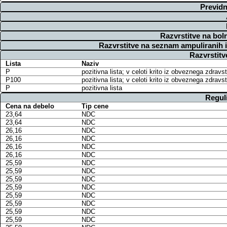
Previdn
Razvrstitve na bol
Razvrstitve na seznam ampuliranih 
Razvrstitv
Lista
Naziv
P
pozitivna lista; v celoti krito iz obveznega zdra
P100
pozitivna lista; v celoti krito iz obveznega zdra
P
pozitivna lista
Regul
Cena na debelo
Tip cene
23,64
NDC
23,64
NDC
26,16
NDC
26,16
NDC
26,16
NDC
26,16
NDC
25,59
NDC
25,59
NDC
25,59
NDC
25,59
NDC
25,59
NDC
25,59
NDC
25,59
NDC
25,59
NDC