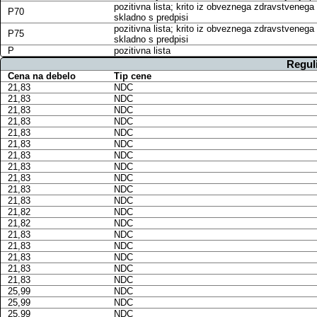
pozitivna lista; krito iz obveznega zdravstvenega
P70
skladno s predpisi
pozitivna lista; krito iz obveznega zdravstvenega
P75
skladno s predpisi
P
pozitivna lista
Regul
Cena na debelo
Tip cene
21,83
NDC
21,83
NDC
21,83
NDC
21,83
NDC
21,83
NDC
21,83
NDC
21,83
NDC
21,83
NDC
21,83
NDC
21,83
NDC
21,83
NDC
21,82
NDC
21,82
NDC
21,83
NDC
21,83
NDC
21,83
NDC
21,83
NDC
21,83
NDC
25,99
NDC
25,99
NDC
25,99
NDC