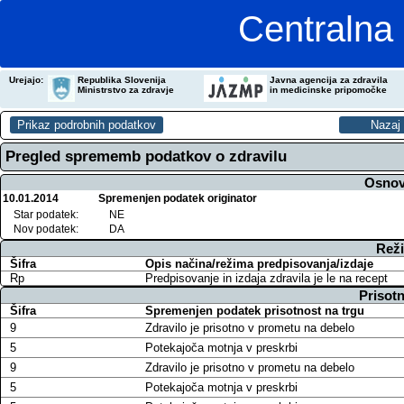
Centralna 
Urejajo:
Republika Slovenija
Javna agencija za zdravila
Ministrstvo za zdravje
in medicinske pripomočke
Pregled sprememb podatkov o zdravilu
Osnov
10.01.2014
Spremenjen podatek originator
Star podatek:
NE
Nov podatek:
DA
Reži
Šifra
Opis načina/režima predpisovanja/izdaje
Rp
Predpisovanje in izdaja zdravila je le na recept
Prisotn
Šifra
Spremenjen podatek prisotnost na trgu
9
Zdravilo je prisotno v prometu na debelo
5
Potekajoča motnja v preskrbi
9
Zdravilo je prisotno v prometu na debelo
5
Potekajoča motnja v preskrbi