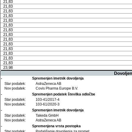
21,83
21,83
21,83
21,83
21,83
21,83
21,83
21,83
21,83
21,83
21,83
21,83
21,83
21,83
23,98
Dovoljen
-
Spremenjen imetnik dovoljenja
Star podatek:
AstraZeneca AB
Nov podatek:
Covis Pharma Europe B.V.
-
Spremenjen podatek številka odločbe
Star podatek:
103-41/2017-4
Nov podatek:
103-61/2020-3
-
Spremenjen imetnik dovoljenja
Star podatek:
Takeda GmbH
Nov podatek:
AstraZeneca AB
-
Spremenjena vrsta postopka
Star podatek:
Podaljšanje dovoljenja za promet