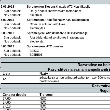
5.03.2013
Spremenjen Slovenski naziv ATC klasifikacije
Star podatek:
Drugi dodatki intravenskim raztopinam
Nov podatek:
elektroliti
5.03.2013
Spremenjen Angleški naziv ATC klasifikacije
Star podatek:
Other i.v. solution additives
Nov podatek:
electrolytes
5.03.2013
Spremenjen Latinski naziv ATC klasifikacije
Star podatek:
Alia addenda ad solutiones intravenosas
Nov podatek:
electrolyta
5.03.2013
Spremenjena ATC oznaka
Star podatek:
B05XX
Nov podatek:
B05BB01
Razvrstitve na bol
Razvrstitve na seznam ampuliranih 
Lista
Naziv
zdravila za ambulantno zdravljenje, razvrščena n
A*
predpisovanja
Razvrstitv
Regul
Cena na debelo
Tip cene
27,60
NDC
27,60
NDC
27,18
NDC