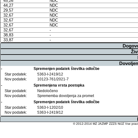
45,26
NDC
44,27
NDC
29,57
NDC
32,67
NDC
32,67
NDC
32,67
NDC
32,67
-
38,83
-
33,87
-
Dogovo
Živ
Dovoljen
-
Spremenjen podatek številka odločbe
Star podatek:
5363-I-2419/12
Nov podatek:
10123-761/2021-7
-
Spremenjena vrsta postopka
Star podatek:
Nedoločeno
Nov podatek:
Sprememba dovoljenja za promet
-
Spremenjen podatek številka odločbe
Star podatek:
5363-I-1202/10
Nov podatek:
5363-I-2419/12
© 2012-2014 MZ JAZMP ZZZS NIJZ Vse pravice 