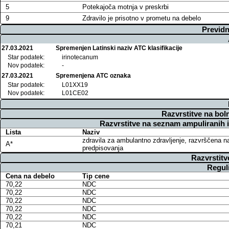
5
Potekajoča motnja v preskrbi
9
Zdravilo je prisotno v prometu na debelo
Previdn
27.03.2021
Spremenjen Latinski naziv ATC klasifikacije
Star podatek:
irinotecanum
Nov podatek:
-
27.03.2021
Spremenjena ATC oznaka
Star podatek:
L01XX19
Nov podatek:
L01CE02
Razvrstitve na bol
Razvrstitve na seznam ampuliranih 
Lista
Naziv
zdravila za ambulantno zdravljenje, razvrščena n
A*
predpisovanja
Razvrstitv
Regul
Cena na debelo
Tip cene
70,22
NDC
70,22
NDC
70,22
NDC
70,22
NDC
70,22
NDC
70,21
NDC