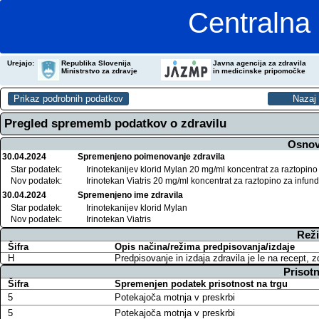
Centralna 
Urejajo:
Republika Slovenija
Javna agencija za zdravila
Ministrstvo za zdravje
in medicinske pripomočke
Pregled sprememb podatkov o zdravilu
Osnov
30.04.2024
Spremenjeno poimenovanje zdravila
Star podatek:
Irinotekanijev klorid Mylan 20 mg/ml koncentrat za raztopino
Nov podatek:
Irinotekan Viatris 20 mg/ml koncentrat za raztopino za infund
30.04.2024
Spremenjeno ime zdravila
Star podatek:
Irinotekanijev klorid Mylan
Nov podatek:
Irinotekan Viatris
Reži
Šifra
Opis načina/režima predpisovanja/izdaje
H
Predpisovanje in izdaja zdravila je le na recept, 
Prisotn
Šifra
Spremenjen podatek prisotnost na trgu
5
Potekajoča motnja v preskrbi
5
Potekajoča motnja v preskrbi