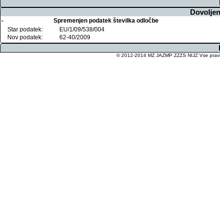
Dovoljen
-
Spremenjen podatek številka odločbe
Star podatek:
EU/1/09/538/004
Nov podatek:
62-40/2009
© 2012-2014 MZ JAZMP ZZZS NIJZ Vse pravice 