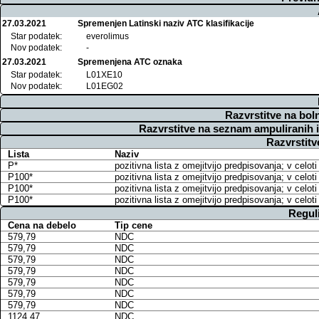
27.03.2021
Spremenjen Latinski naziv ATC klasifikacije
Star podatek:
everolimus
Nov podatek:
-
27.03.2021
Spremenjena ATC oznaka
Star podatek:
L01XE10
Nov podatek:
L01EG02
Razvrstitve na bol
Razvrstitve na seznam ampuliranih 
Razvrstitv
Lista
Naziv
P*
pozitivna lista z omejitvijo predpisovanja; v cel
P100*
pozitivna lista z omejitvijo predpisovanja; v cel
P100*
pozitivna lista z omejitvijo predpisovanja; v cel
P100*
pozitivna lista z omejitvijo predpisovanja; v cel
Regul
Cena na debelo
Tip cene
579,79
NDC
579,79
NDC
579,79
NDC
579,79
NDC
579,79
NDC
579,79
NDC
579,79
NDC
1124,47
NDC