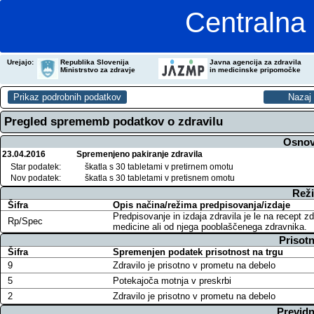
Centralna 
Urejajo:
Republika Slovenija
Javna agencija za zdravila
Ministrstvo za zdravje
in medicinske pripomočke
Pregled sprememb podatkov o zdravilu
Osnov
23.04.2016
Spremenjeno pakiranje zdravila
Star podatek:
škatla s 30 tabletami v pretirnem omotu
Nov podatek:
škatla s 30 tabletami v pretisnem omotu
Reži
Šifra
Opis načina/režima predpisovanja/izdaje
Predpisovanje in izdaja zdravila je le na recept z
Rp/Spec
medicine ali od njega pooblaščenega zdravnika.
Prisotn
Šifra
Spremenjen podatek prisotnost na trgu
9
Zdravilo je prisotno v prometu na debelo
5
Potekajoča motnja v preskrbi
2
Zdravilo je prisotno v prometu na debelo
Previdn