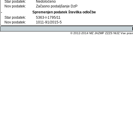
Star podatek:
Nedoločeno
Nov podatek:
Začasno podaljšanje DzP
-
Spremenjen podatek številka odločbe
Star podatek:
5363-I-1795/11
Nov podatek:
1011-91/2015-5
© 2012-2014 MZ JAZMP ZZZS NIJZ Vse pravice 