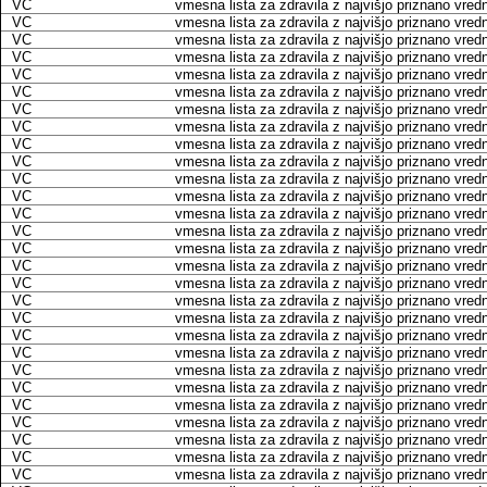
VC
vmesna lista za zdravila z najvišjo priznano vred
VC
vmesna lista za zdravila z najvišjo priznano vred
VC
vmesna lista za zdravila z najvišjo priznano vred
VC
vmesna lista za zdravila z najvišjo priznano vred
VC
vmesna lista za zdravila z najvišjo priznano vred
VC
vmesna lista za zdravila z najvišjo priznano vred
VC
vmesna lista za zdravila z najvišjo priznano vred
VC
vmesna lista za zdravila z najvišjo priznano vred
VC
vmesna lista za zdravila z najvišjo priznano vred
VC
vmesna lista za zdravila z najvišjo priznano vred
VC
vmesna lista za zdravila z najvišjo priznano vred
VC
vmesna lista za zdravila z najvišjo priznano vred
VC
vmesna lista za zdravila z najvišjo priznano vred
VC
vmesna lista za zdravila z najvišjo priznano vred
VC
vmesna lista za zdravila z najvišjo priznano vred
VC
vmesna lista za zdravila z najvišjo priznano vred
VC
vmesna lista za zdravila z najvišjo priznano vred
VC
vmesna lista za zdravila z najvišjo priznano vred
VC
vmesna lista za zdravila z najvišjo priznano vred
VC
vmesna lista za zdravila z najvišjo priznano vred
VC
vmesna lista za zdravila z najvišjo priznano vred
VC
vmesna lista za zdravila z najvišjo priznano vred
VC
vmesna lista za zdravila z najvišjo priznano vred
VC
vmesna lista za zdravila z najvišjo priznano vred
VC
vmesna lista za zdravila z najvišjo priznano vred
VC
vmesna lista za zdravila z najvišjo priznano vred
VC
vmesna lista za zdravila z najvišjo priznano vred
VC
vmesna lista za zdravila z najvišjo priznano vred