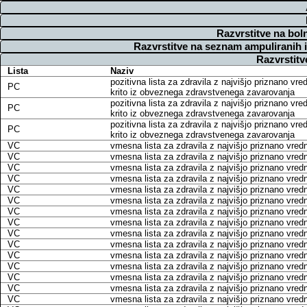
Razvrstitve na bol
Razvrstitve na seznam ampuliranih 
Razvrstitv
Lista
Naziv
pozitivna lista za zdravila z najvišjo priznano vre
PC
krito iz obveznega zdravstvenega zavarovanja
pozitivna lista za zdravila z najvišjo priznano vre
PC
krito iz obveznega zdravstvenega zavarovanja
pozitivna lista za zdravila z najvišjo priznano vre
PC
krito iz obveznega zdravstvenega zavarovanja
VC
vmesna lista za zdravila z najvišjo priznano vred
VC
vmesna lista za zdravila z najvišjo priznano vred
VC
vmesna lista za zdravila z najvišjo priznano vred
VC
vmesna lista za zdravila z najvišjo priznano vred
VC
vmesna lista za zdravila z najvišjo priznano vred
VC
vmesna lista za zdravila z najvišjo priznano vred
VC
vmesna lista za zdravila z najvišjo priznano vred
VC
vmesna lista za zdravila z najvišjo priznano vred
VC
vmesna lista za zdravila z najvišjo priznano vred
VC
vmesna lista za zdravila z najvišjo priznano vred
VC
vmesna lista za zdravila z najvišjo priznano vred
VC
vmesna lista za zdravila z najvišjo priznano vred
VC
vmesna lista za zdravila z najvišjo priznano vred
VC
vmesna lista za zdravila z najvišjo priznano vred
VC
vmesna lista za zdravila z najvišjo priznano vred