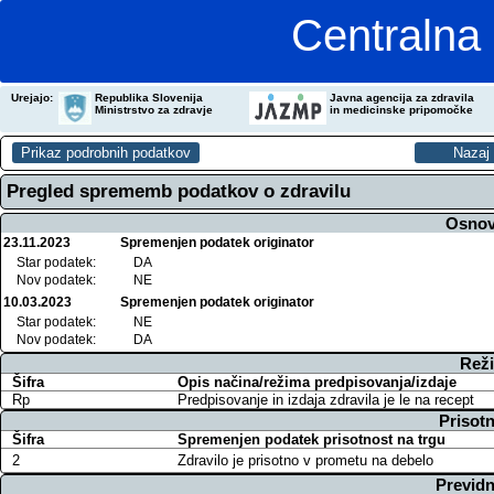
Centralna 
Urejajo:
Republika Slovenija
Javna agencija za zdravila
Ministrstvo za zdravje
in medicinske pripomočke
Pregled sprememb podatkov o zdravilu
Osnov
23.11.2023
Spremenjen podatek originator
Star podatek:
DA
Nov podatek:
NE
10.03.2023
Spremenjen podatek originator
Star podatek:
NE
Nov podatek:
DA
Reži
Šifra
Opis načina/režima predpisovanja/izdaje
Rp
Predpisovanje in izdaja zdravila je le na recept
Prisotn
Šifra
Spremenjen podatek prisotnost na trgu
2
Zdravilo je prisotno v prometu na debelo
Previdn