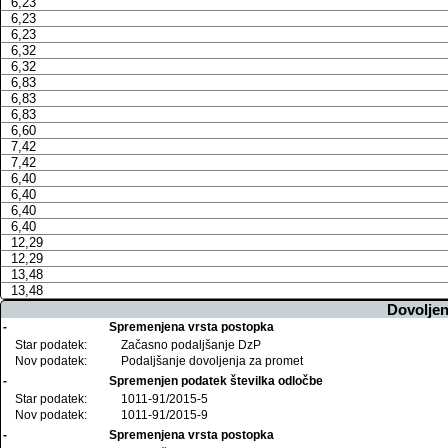
6,23
6,23
6,23
6,32
6,32
6,83
6,83
6,83
6,60
7,42
7,42
6,40
6,40
6,40
6,40
12,29
12,29
13,48
13,48
Dovoljen
-
Spremenjena vrsta postopka
Star podatek:
Začasno podaljšanje DzP
Nov podatek:
Podaljšanje dovoljenja za promet
-
Spremenjen podatek številka odločbe
Star podatek:
1011-91/2015-5
Nov podatek:
1011-91/2015-9
-
Spremenjena vrsta postopka