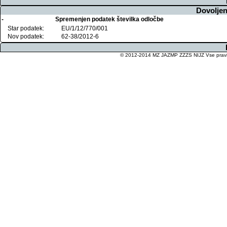
Dovoljen
-
Spremenjen podatek številka odločbe
Star podatek:
EU/1/12/770/001
Nov podatek:
62-38/2012-6
© 2012-2014 MZ JAZMP ZZZS NIJZ Vse pravice 