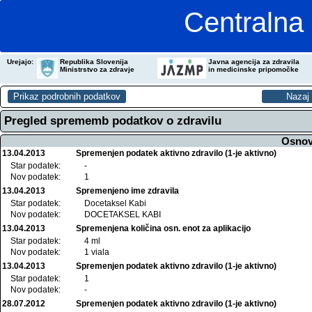
Centralna 
Urejajo:
Republika Slovenija
Javna agencija za zdravila
Ministrstvo za zdravje
in medicinske pripomočke
Pregled sprememb podatkov o zdravilu
Osnov
13.04.2013
Spremenjen podatek aktivno zdravilo (1-je aktivno)
Star podatek:
-
Nov podatek:
1
13.04.2013
Spremenjeno ime zdravila
Star podatek:
Docetaksel Kabi
Nov podatek:
DOCETAKSEL KABI
13.04.2013
Spremenjena količina osn. enot za aplikacijo
Star podatek:
4 ml
Nov podatek:
1 viala
13.04.2013
Spremenjen podatek aktivno zdravilo (1-je aktivno)
Star podatek:
1
Nov podatek:
-
28.07.2012
Spremenjen podatek aktivno zdravilo (1-je aktivno)