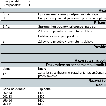
Star podatek:
-
Nov podatek:
1
Reži
Šifra
Opis načina/režima predpisovanja/izdaje
H
Predpisovanje in izdaja zdravila je le na recept, 
Prisotn
Šifra
Spremenjen podatek prisotnost na trgu
9
Zdravilo je prisotno v prometu na debelo
5
Potekajoča motnja v preskrbi
2
Zdravilo je prisotno v prometu na debelo
Previdn
Razvrstitve na bol
Razvrstitve na seznam ampuliranih 
Lista
Naziv
zdravila za ambulantno zdravljenje, razvrščena n
A*
predpisovanja
Razvrstitv
Regul
Cena na debelo
Tip cene
262,83
NDC
262,83
NDC
265,14
NDC
260,41
NDC