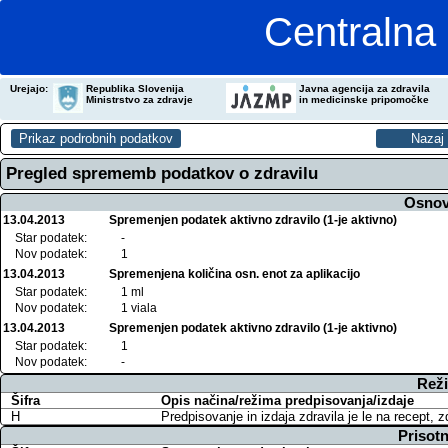
Centralna 
Urejajo:
Republika Slovenija
Javna agencija za zdravila
Ministrstvo za zdravje
in medicinske pripomočke
Pregled sprememb podatkov o zdravilu
Osnov
13.04.2013
Spremenjen podatek aktivno zdravilo (1-je aktivno)
Star podatek:
-
Nov podatek:
1
13.04.2013
Spremenjena količina osn. enot za aplikacijo
Star podatek:
1 ml
Nov podatek:
1 viala
13.04.2013
Spremenjen podatek aktivno zdravilo (1-je aktivno)
Star podatek:
1
Nov podatek:
-
Reži
Šifra
Opis načina/režima predpisovanja/izdaje
H
Predpisovanje in izdaja zdravila je le na recept, 
Prisotn