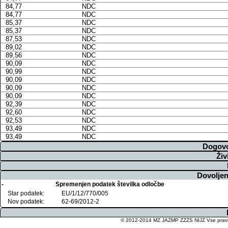
84,77
NDC
84,77
NDC
85,37
NDC
85,37
NDC
87,53
NDC
89,02
NDC
89,56
NDC
90,09
NDC
90,99
NDC
90,09
NDC
90,09
NDC
90,09
NDC
92,39
NDC
92,60
NDC
92,53
NDC
93,49
NDC
93,49
NDC
Dogovo
Živ
Dovoljen
-
Spremenjen podatek številka odločbe
Star podatek:
EU/1/12/770/005
Nov podatek:
62-69/2012-2
© 2012-2014 MZ JAZMP ZZZS NIJZ Vse pravice 