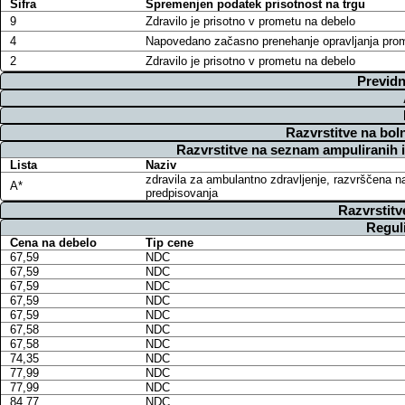
Šifra
Spremenjen podatek prisotnost na trgu
9
Zdravilo je prisotno v prometu na debelo
4
Napovedano začasno prenehanje opravljanja pro
2
Zdravilo je prisotno v prometu na debelo
Previdn
Razvrstitve na bol
Razvrstitve na seznam ampuliranih 
Lista
Naziv
zdravila za ambulantno zdravljenje, razvrščena n
A*
predpisovanja
Razvrstitv
Regul
Cena na debelo
Tip cene
67,59
NDC
67,59
NDC
67,59
NDC
67,59
NDC
67,59
NDC
67,58
NDC
67,58
NDC
74,35
NDC
77,99
NDC
77,99
NDC
84,77
NDC