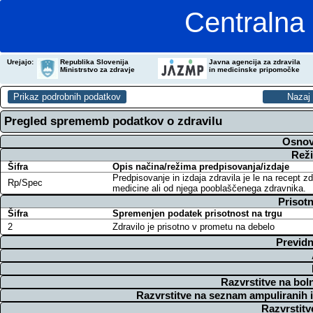
Centralna 
Urejajo:
Republika Slovenija
Javna agencija za zdravila
Ministrstvo za zdravje
in medicinske pripomočke
Pregled sprememb podatkov o zdravilu
Osnov
Reži
Šifra
Opis načina/režima predpisovanja/izdaje
Predpisovanje in izdaja zdravila je le na recept z
Rp/Spec
medicine ali od njega pooblaščenega zdravnika.
Prisotn
Šifra
Spremenjen podatek prisotnost na trgu
2
Zdravilo je prisotno v prometu na debelo
Previdn
Razvrstitve na bol
Razvrstitve na seznam ampuliranih 
Razvrstitv