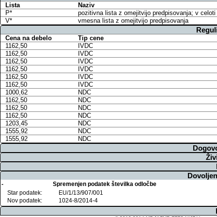
Lista
Naziv
P*
pozitivna lista z omejitvijo predpisovanja; v cel
V*
vmesna lista z omejitvijo predpisovanja
Regul
Cena na debelo
Tip cene
1162,50
IVDC
1162,50
IVDC
1162,50
IVDC
1162,50
IVDC
1162,50
IVDC
1162,50
IVDC
1000,62
NDC
1162,50
NDC
1162,50
NDC
1162,50
NDC
1203,45
NDC
1555,92
NDC
1555,92
NDC
Dogovo
Živ
Dovoljen
-
Spremenjen podatek številka odločbe
Star podatek:
EU/1/13/907/001
Nov podatek:
1024-8/2014-4