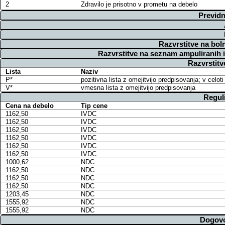
2
Zdravilo je prisotno v prometu na debelo
Previdn
Razvrstitve na bol
Razvrstitve na seznam ampuliranih 
Razvrstitv
Lista
Naziv
P*
pozitivna lista z omejitvijo predpisovanja; v cel
V*
vmesna lista z omejitvijo predpisovanja
Regul
Cena na debelo
Tip cene
1162,50
IVDC
1162,50
IVDC
1162,50
IVDC
1162,50
IVDC
1162,50
IVDC
1162,50
IVDC
1000,62
NDC
1162,50
NDC
1162,50
NDC
1162,50
NDC
1203,45
NDC
1555,92
NDC
1555,92
NDC
Dogovo