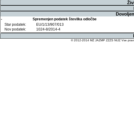
Živ
Dovoljen
-
Spremenjen podatek številka odločbe
Star podatek:
EU/1/13/907/013
Nov podatek:
1024-8/2014-4
© 2012-2014 MZ JAZMP ZZZS NIJZ Vse pravice 