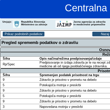
Centralna 
Urejajo:
Republika Slovenija
Javna agencija za zdravila
Ministrstvo za zdravje
in medicinske pripomočke
Pregled sprememb podatkov o zdravilu
Osnov
Reži
Šifra
Opis načina/režima predpisovanja/izdaje
Predpisovanje in izdaja zdravila je le na recept z
Rp/Spec
medicine ali od njega pooblaščenega zdravnika.
Prisotn
Šifra
Spremenjen podatek prisotnost na trgu
9
Zdravilo je prisotno v prometu na debelo
5
Potekajoča motnja v preskrbi
9
Zdravilo je prisotno v prometu na debelo
5
Potekajoča motnja v preskrbi
9
Zdravilo je prisotno v prometu na debelo
3
Napovedana motnja v preskrbi