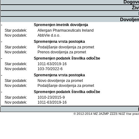
Dogovo
Živ
Dovoljen
-
Spremenjen imetnik dovoljenja
Star podatek:
Allergan Pharmaceuticals Ireland
Nov podatek:
AbbVie d.o.o.
-
Spremenjena vrsta postopka
Star podatek:
Podaljšanje dovoljenja za promet
Nov podatek:
Prenos dovoljenja za promet
-
Spremenjen podatek številka odločbe
Star podatek:
1011-63/2019-16
Nov podatek:
103-70/2022-6
-
Spremenjena vrsta postopka
Star podatek:
Novo dovoljenje za promet
Nov podatek:
Podaljšanje dovoljenja za promet
-
Spremenjen podatek številka odločbe
Star podatek:
1010-23/2015-9
Nov podatek:
1011-63/2019-16
© 2012-2014 MZ JAZMP ZZZS NIJZ Vse pravice 