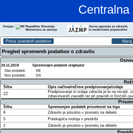
Centralna 
Urejajo:
Republika Slovenija
Javna agencija za zdravila
Ministrstvo za zdravje
in medicinske pripomočke
Pregled sprememb podatkov o zdravilu
Osnov
29.11.2019
Spremenjen podatek originator
Star podatek:
NE
Nov podatek:
DA
Reži
Šifra
Opis načina/režima predpisovanja/izdaje
Predpisovanje in izdaja zdravila je le na recept, 
ZZ
zdravstvenih zavodih ter pri pravnih in fizičnih o
Prisotn
Šifra
Spremenjen podatek prisotnost na trgu
9
Zdravilo je prisotno v prometu na debelo
5
Potekajoča motnja v preskrbi
2
Zdravilo je prisotno v prometu na debelo
Previdn