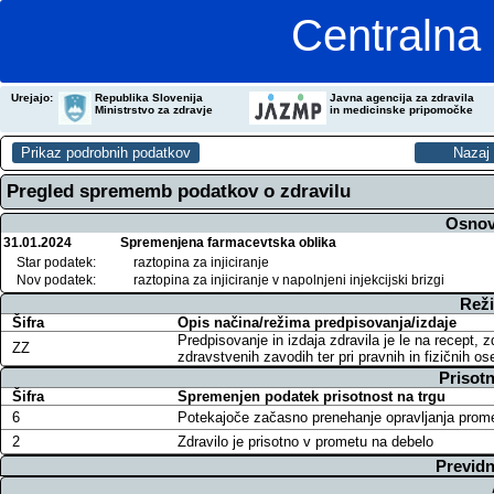
Centralna 
Urejajo:
Republika Slovenija
Javna agencija za zdravila
Ministrstvo za zdravje
in medicinske pripomočke
Pregled sprememb podatkov o zdravilu
Osnov
31.01.2024
Spremenjena farmacevtska oblika
Star podatek:
raztopina za injiciranje
Nov podatek:
raztopina za injiciranje v napolnjeni injekcijski brizgi
Reži
Šifra
Opis načina/režima predpisovanja/izdaje
Predpisovanje in izdaja zdravila je le na recept, 
ZZ
zdravstvenih zavodih ter pri pravnih in fizičnih o
Prisotn
Šifra
Spremenjen podatek prisotnost na trgu
6
Potekajoče začasno prenehanje opravljanja prom
2
Zdravilo je prisotno v prometu na debelo
Previdn