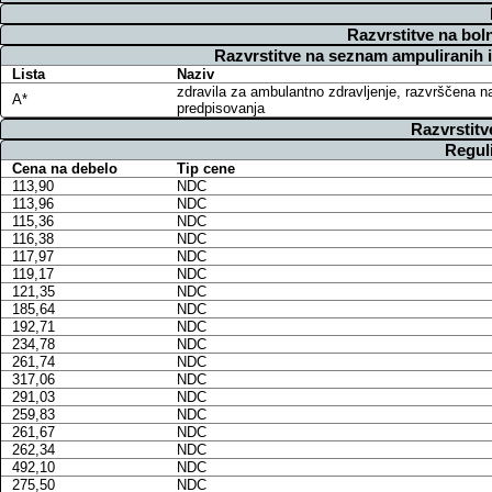
Razvrstitve na bol
Razvrstitve na seznam ampuliranih 
Lista
Naziv
zdravila za ambulantno zdravljenje, razvrščena n
A*
predpisovanja
Razvrstitv
Regul
Cena na debelo
Tip cene
113,90
NDC
113,96
NDC
115,36
NDC
116,38
NDC
117,97
NDC
119,17
NDC
121,35
NDC
185,64
NDC
192,71
NDC
234,78
NDC
261,74
NDC
317,06
NDC
291,03
NDC
259,83
NDC
261,67
NDC
262,34
NDC
492,10
NDC
275,50
NDC