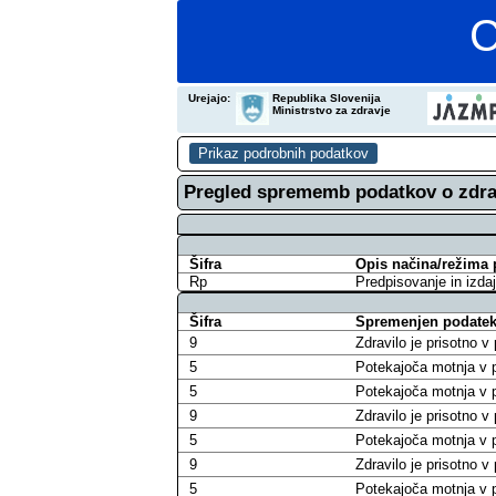
C
Urejajo:
Republika Slovenija
Ministrstvo za zdravje
Pregled sprememb podatkov o zdra
Šifra
Opis načina/režima 
Rp
Predpisovanje in izdaj
Šifra
Spremenjen podatek 
9
Zdravilo je prisotno 
5
Potekajoča motnja v p
5
Potekajoča motnja v p
9
Zdravilo je prisotno 
5
Potekajoča motnja v p
9
Zdravilo je prisotno 
5
Potekajoča motnja v p