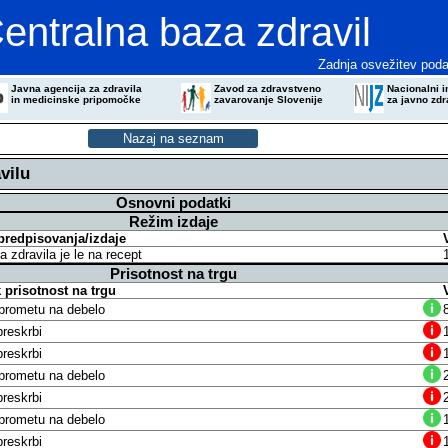
entralna baza zdravil
Zadnja osvežitev poda
Javna agencija za zdravila
Zavod za zdravstveno
Nacionalni in
in medicinske pripomočke
zavarovanje Slovenije
za javno zdr
vilu
Osnovni podatki
Režim izdaje
predpisovanja/izdaje
a zdravila je le na recept
Prisotnost na trgu
prisotnost na trgu
v prometu na debelo
reskrbi
reskrbi
v prometu na debelo
reskrbi
v prometu na debelo
reskrbi