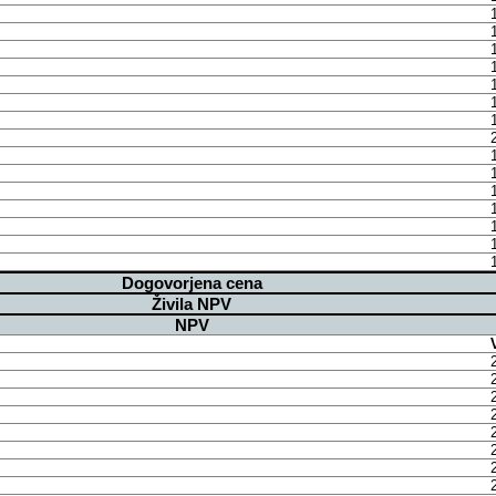
Dogovorjena cena
Živila NPV
NPV