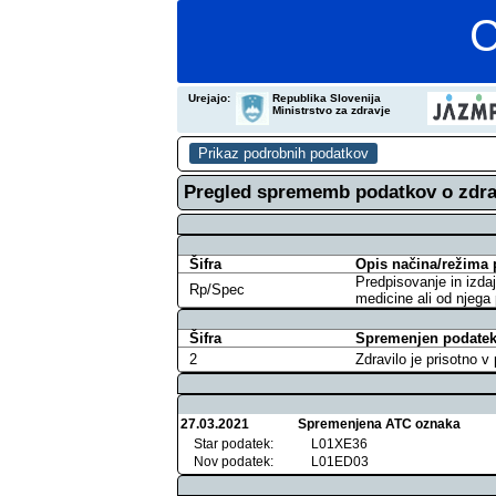
C
Urejajo:
Republika Slovenija
Ministrstvo za zdravje
Pregled sprememb podatkov o zdra
Šifra
Opis načina/režima 
Predpisovanje in izdaj
Rp/Spec
medicine ali od njega
Šifra
Spremenjen podatek 
2
Zdravilo je prisotno 
27.03.2021
Spremenjena ATC oznaka
Star podatek:
L01XE36
Nov podatek:
L01ED03