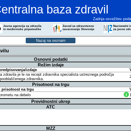
entralna baza zdravil
Zadnja osvežitev poda
Javna agencija za zdravila
Zavod za zdravstveno
Nacionalni in
in medicinske pripomočke
zavarovanje Slovenije
za javno zdr
vilu
Osnovni podatki
Režim izdaje
predpisovanja/izdaje
a zdravila je le na recept zdravnika specialista ustreznega področja
 pooblaščenega zdravnika.
Prisotnost na trgu
prisotnost na trgu
v prometu na debelo
Previdnostni ukrep
ATC
MZZ